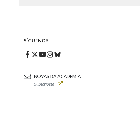
SÍGUENOS
Facebook
Twitter
Instagram
Bluesky
Youtube
NOVAS DA ACADEMIA
Subscríbete