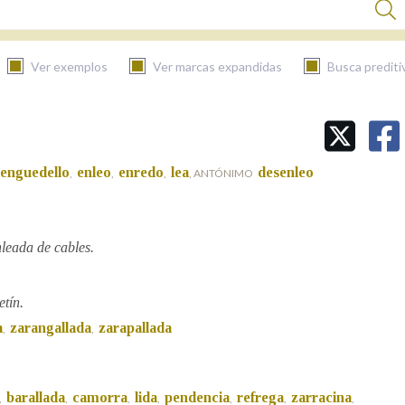
Ver exemplos
Ver marcas expandidas
Busca prediti
BUSCAR NO CONTIDO
enguedello
enleo
enredo
lea
desenleo
,
,
,
, ANTÓNIMO
Nas definicións
nleada de cables.
Nos exemplos
tín.
Na fraseoloxía
a
zarangallada
zarapallada
,
,
barallada
camorra
lida
pendencia
refrega
zarracina
,
,
,
,
,
,
,