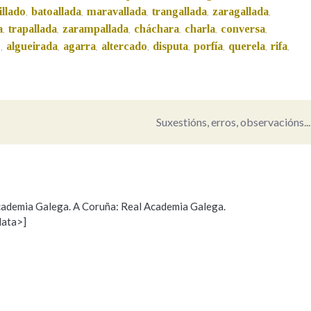
illado
batoallada
maravallada
trangallada
zaragallada
,
,
,
,
,
Pertence a
a
trapallada
zarampallada
cháchara
charla
conversa
,
,
,
,
,
,
o
algueirada
agarra
altercado
disputa
porfía
querela
rifa
,
,
,
,
,
,
,
,
AXUDA NA BUSCA
LIMPAR
BUSCA
Suxestións, erros, observacións...
 Academia Galega. A Coruña: Real Academia Galega.
data>]
Propoño mellorar a definición
Actualización
s