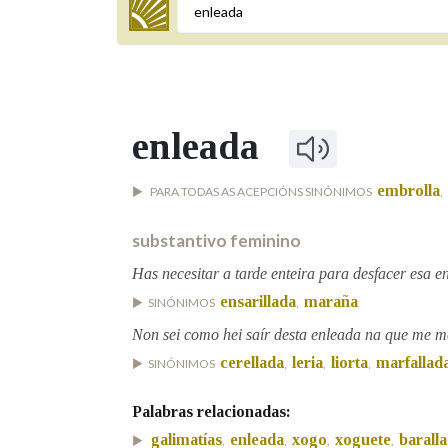
Termo a buscar
enleada
BUSCAR NOS LEMAS
embrolla
PARA TODAS AS ACEPCIÓNS SINÓNIMOS
,
Comeza por
substantivo feminino
Has necesitar a tarde enteira para desfacer esa e
Remata por
ensarillada
maraña
SINÓNIMOS
,
Non sei como hei saír desta enleada na que me me
Contén
cerellada
leria
liorta
marfallad
SINÓNIMOS
,
,
,
Palabras relacionadas:
galimatías
enleada
xogo
xoguete
baralla
OUTRAS OPCIÓNS DE BUSCA
,
,
,
,