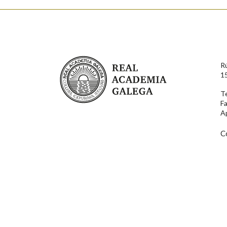
Enderezo electrónico
Real Academia Galega
R
Comentario
1
T
F
A
C
En cumprimento da normativa vixente en materia de P
aqueles usuarios que faciliten o seu correo electrónico
serán obxecto de tratamento automatizado de carácter 
usuarios poderán exercer o seu dereito de acceso, rect
connosco.
Lin e acepto as condicións da política de 