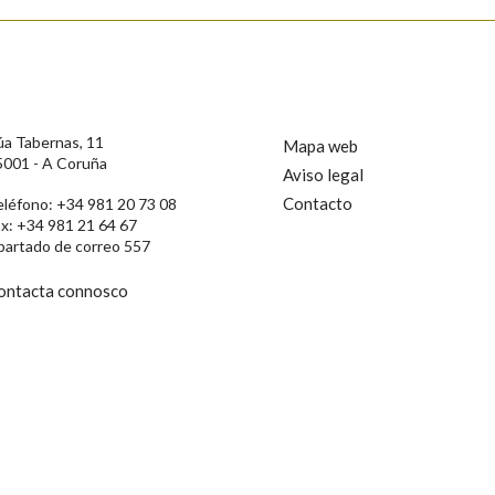
úa Tabernas, 11
Mapa web
5001 - A Coruña
Aviso legal
Contacto
eléfono: +34 981 20 73 08
ax: +34 981 21 64 67
partado de correo 557
ontacta connosco
rotección de Datos de Carácter Persoal, a Real Academia Galega informa a
, así como calquera outra información de carácter persoal, que estes datos
confidencial e incorporados aos seus ficheiros informáticos. Así mesmo, os
ificación, oposición e cancelación dos seus datos poñéndose en contacto
privacidade