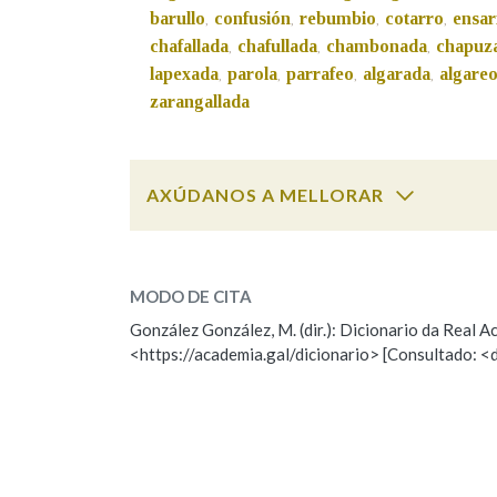
barullo
confusión
rebumbio
cotarro
ensar
,
,
,
,
Marcas gramaticais
chafallada
chafullada
chambonada
chapuz
,
,
,
lapexada
parola
parrafeo
algarada
algare
,
,
,
,
zarangallada
AXÚDANOS A MELLORAR
enleada
SOBRE A PALABRA:
MODO DE CITA
ESCOLLE UNHA OPCIÓN:
González González, M. (dir.): Dicionario da Real
<https://academia.gal/dicionario> [Consultado: <
Observación
Hai un erro na palabra
Falta unha voz
Nome
Apelido