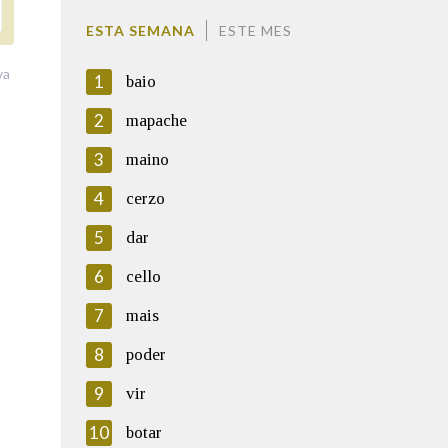
ESTA SEMANA
ESTE MES
va
1
baio
2
mapache
3
maino
4
cerzo
5
dar
6
cello
7
mais
8
poder
9
vir
10
botar