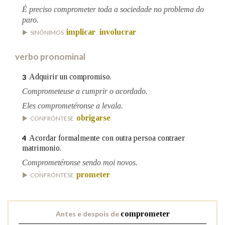
É preciso comprometer toda a sociedade no problema do
paro.
Na fraseoloxía
implicar
involucrar
SINÓNIMOS
,
verbo pronominal
OUTRAS OPCIÓNS DE BUSCA
Adquirir un compromiso.
3
Comprometeuse a cumprir o acordado.
Marcas gramaticais
Eles comprometéronse a levala.
obrigarse
CONFRÓNTESE
Pertence a
Acordar formalmente con outra persoa contraer
4
matrimonio.
Comprometéronse sendo moi novos.
prometer
LIMPAR
BUSCA
CONFRÓNTESE
Antes e despois de
comprometer