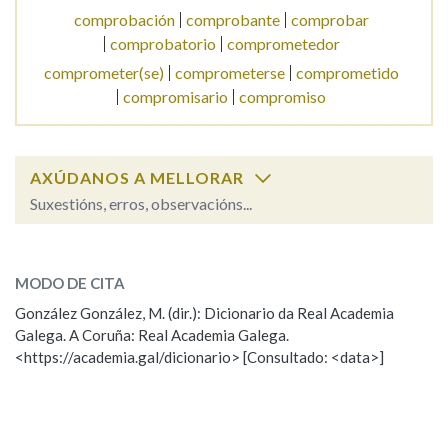
comprobación
comprobante
comprobar
comprobatorio
comprometedor
comprometer(se)
comprometerse
comprometido
compromisario
compromiso
AXÚDANOS A MELLORAR
Suxestións, erros, observacións...
comprometer
SOBRE A PALABRA:
MODO DE CITA
ESCOLLE UNHA OPCIÓN:
González González, M. (dir.): Dicionario da Real Academia
Galega. A Coruña: Real Academia Galega.
Observación
Hai un erro na palabra
<https://academia.gal/dicionario> [Consultado: <data>]
Propoño mellorar a definición
Actualización
Falta unha voz