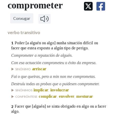
IDENTIDADE CORPORATIVA
comprometer
Facebook
Twitter
Youtube
Instagram
Bluesky
BUSCAR NOS LEMAS
FIGURAS HOMENAXEADAS
MARCIAL DEL ADALID
HISTORIA
Comeza por
CASA-MUSEO EMILIA PARDO
Conxugar
BAZÁN
60 ANOS DLG
PRIMAVERA DAS LETRAS
verbo transitivo
Remata por
PORTAL DAS PALABRAS
Poñer [a alguén ou algo] nunha situación difícil ou
1
facer que estea exposto a algún tipo de perigo.
Comprometer a reputación de alguén.
Contén
Con esa actuación comprometeu o éxito da empresa.
arriscar
SINÓNIMO
Fai o que queiras, pero a min non me comprometas.
BUSCAR NO CONTIDO
Destruíu todas as probas que o puidesen comprometer.
Nas definicións
implicar
involucrar
SINÓNIMOS
,
complicar
envolver
mesturar
CONFRÓNTESE
,
,
Facer que [alguén] se sinta obrigado en algo ou a facer
2
Nos exemplos
algo.