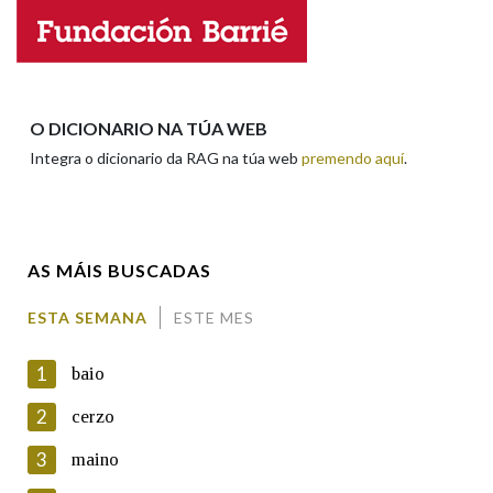
Nome
Apelidos
O DICIONARIO NA TÚA WEB
Integra o dicionario da RAG na túa web
premendo aquí
.
Enderezo electrónico
AS MÁIS BUSCADAS
Comentario
ESTA SEMANA
ESTE MES
1
baio
2
cerzo
3
maino
En cumprimento da normativa vixente en materia de
Protección de Datos de Carácter Persoal, a Real Academia