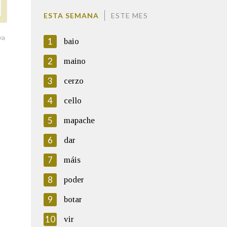
ESTA SEMANA
ESTE MES
va
1
baio
2
maino
3
cerzo
4
cello
5
mapache
6
dar
7
máis
8
poder
9
botar
10
vir