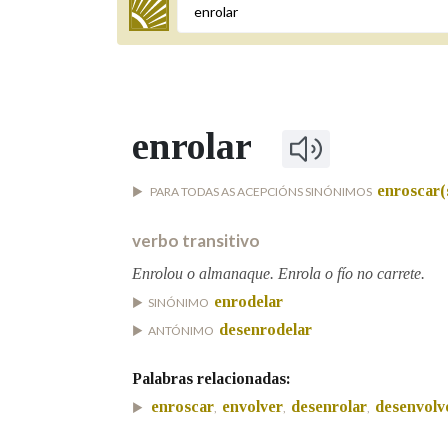
Termo a buscar
enrolar
BUSCAR NOS LEMAS
enroscar(
PARA TODAS AS ACEPCIÓNS SINÓNIMOS
Comeza por
verbo transitivo
Enrolou o almanaque. Enrola o fío no carrete.
Remata por
enrodelar
SINÓNIMO
desenrodelar
ANTÓNIMO
Contén
Palabras relacionadas:
enroscar
envolver
desenrolar
desenvolv
,
,
,
OUTRAS OPCIÓNS DE BUSCA