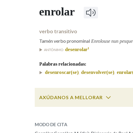
enrolar
Marcas gramaticais
verbo transitivo
Tamén verbo pronominal
Enrolouse nun pesquei
1
desenrolar
ANTÓNIMO
Palabras relacionadas:
desenroscar(se)
desenvolver(se)
enrolar
,
,
AXÚDANOS A MELLORAR
Cal é a palabra?
enrolar
(unha cousa)
MODO DE CITA