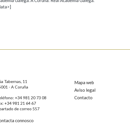
 Academia Galega. A Coruña: Real Academia Galega.
data>]
Propoño mellorar a definición
Actualización
s
úa Tabernas, 11
Mapa web
5001 - A Coruña
Aviso legal
Contacto
eléfono: +34 981 20 73 08
ax: +34 981 21 64 67
partado de correo 557
ontacta connosco