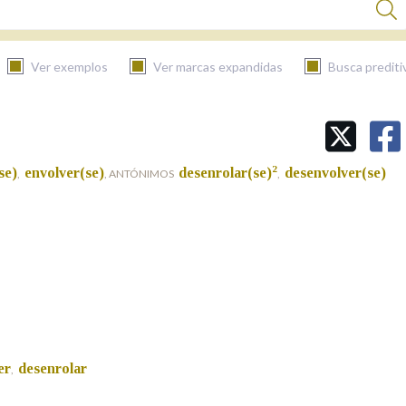
Ver exemplos
Ver marcas expandidas
Busca prediti
BUSCAR NO CONTIDO
2
se)
envolver(se)
desenrolar(se)
desenvolver(se)
,
, ANTÓNIMOS
,
Nas definicións
Nos exemplos
Na fraseoloxía
er
desenrolar
,