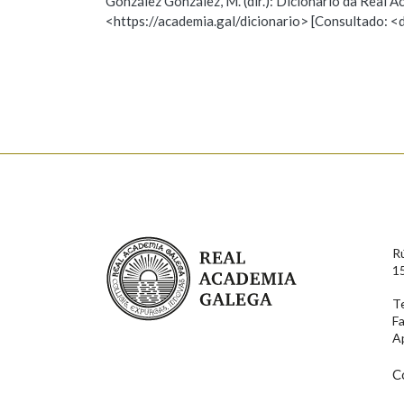
González González, M. (dir.): Dicionario da Real
enrolar
(unha persoa)
<https://academia.gal/dicionario> [Consultado: <
ESCOLLE UNHA OPCIÓN:
Observación
Hai un erro na palabra
Falta unha voz
Nome
Apelido
Real Academia Galega
R
Enderezo electrónico
1
T
F
Comentario
A
C