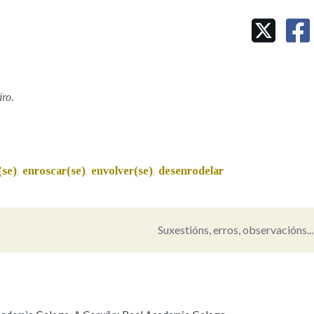
Pertence a
ro.
AXUDA NA BUSCA
LIMPAR
BUSCA
(se)
enroscar(se)
envolver(se)
desenrodelar
,
,
,
Suxestións, erros, observacións...