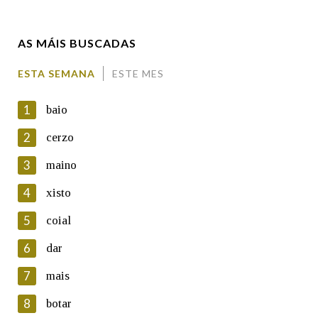
Enderezo electrónico
AS MÁIS BUSCADAS
Comentario
ESTA SEMANA
ESTE MES
1
baio
2
cerzo
3
maino
En cumprimento da normativa vixente en materia de
Protección de Datos de Carácter Persoal, a Real Academia
4
xisto
Galega informa a aqueles usuarios que faciliten o seu correo
electrónico, así como calquera outra información de carácter
5
coial
persoal, que estes datos serán obxecto de tratamento
automatizado de carácter confidencial e incorporados aos seus
6
dar
ficheiros informáticos. Así mesmo, os usuarios poderán exercer o
seu dereito de acceso, rectificación, oposición e cancelación dos
7
mais
seus datos poñéndose en contacto connosco.
8
botar
Lin e acepto as condicións da política de