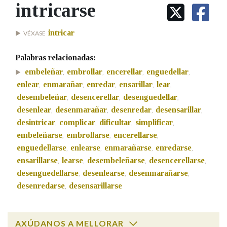
IDENTIDADE CORPORATIVA
intricarse
Facebook
Twitter
Youtube
Instagram
Bluesky
BUSCAR NOS LEMAS
FIGURAS HOMENAXEADAS
MARCIAL DEL ADALID
HISTORIA
Comeza por
intricar
VÉXASE
CASA-MUSEO EMILIA PARDO
BAZÁN
60 ANOS DLG
Palabras relacionadas:
PRIMAVERA DAS LETRAS
Remata por
embeleñar
embrollar
encerellar
enguedellar
,
,
,
,
PORTAL DAS PALABRAS
enlear
enmarañar
enredar
ensarillar
lear
,
,
,
,
,
desembeleñar
desencerellar
desenguedellar
,
,
,
desenlear
desenmarañar
desenredar
desensarillar
Contén
,
,
,
,
desintricar
complicar
dificultar
simplificar
,
,
,
,
embeleñarse
embrollarse
encerellarse
,
,
,
enguedellarse
enlearse
enmarañarse
enredarse
,
,
,
,
BUSCAR NO CONTIDO
ensarillarse
learse
desembeleñarse
desencerellarse
,
,
,
,
desenguedellarse
desenlearse
desenmarañarse
,
,
,
Nas definicións
desenredarse
desensarillarse
,
Nos exemplos
AXÚDANOS A MELLORAR