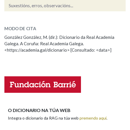
Suxestións, erros, observacións...
Na fraseoloxía
intricarse
SOBRE A PALABRA:
MODO DE CITA
ESCOLLE UNHA OPCIÓN:
González González, M. (dir.): Dicionario da Real Academia
OUTRAS OPCIÓNS DE BUSCA
Galega. A Coruña: Real Academia Galega.
Observación
Hai un erro na palabra
<https://academia.gal/dicionario> [Consultado: <data>]
Marcas gramaticais
Propoño mellorar a definición
Actualización
Falta unha voz
Pertence a
Nome
LIMPAR
BUSCA
Apelidos
O DICIONARIO NA TÚA WEB
Integra o dicionario da RAG na túa web
premendo aquí
.