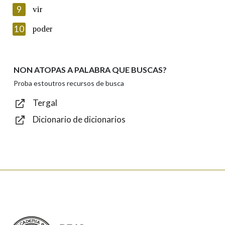
privacidade
9
vir
Introduce o código que aparece na imaxe:
10
poder
NON ATOPAS A PALABRA QUE BUSCAS?
Texto de verificación
Proba estoutros recursos de busca
Tergal
Dicionario de dicionarios
Enviar
Real Academia Galega