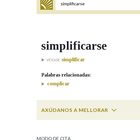
Termo a buscar
simplificarse
BUSCAR NOS LEMAS
simplificar
VÉXASE
Comeza por
Palabras relacionadas:
complicar
Remata por
AXÚDANOS A MELLORAR
Contén
simplificarse
SOBRE A PALABRA:
OUTRAS OPCIÓNS DE BUSCA
MODO DE CITA