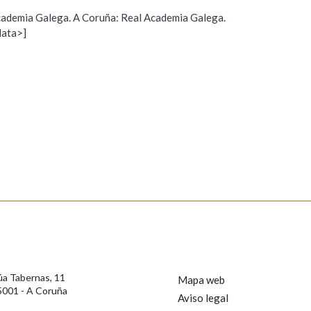
 Academia Galega. A Coruña: Real Academia Galega.
Pertence a
data>]
Propoño mellorar a definición
Actualización
s
AXUDA NA BUSCA
LIMPAR
BUSCA
úa Tabernas, 11
Mapa web
5001 - A Coruña
Aviso legal