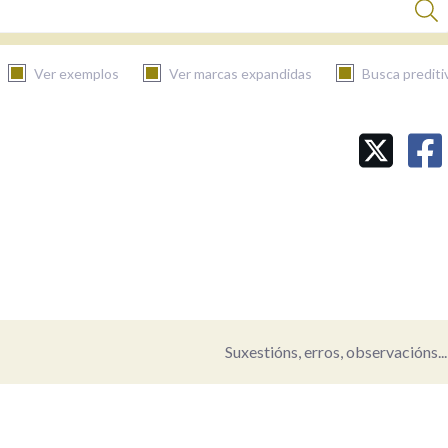
Ver exemplos
Ver marcas expandidas
Busca prediti
BUSCAR NO CONTIDO
Nas definicións
Nos exemplos
Suxestións, erros, observacións...
Na fraseoloxía