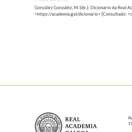
ESCOLLE UNHA OPCIÓN:
González González, M. (dir.): Dicionario da Real
Marcas gramaticais
<https://academia.gal/dicionario> [Consultado: <
Observación
Hai un erro na palabra
Falta unha voz
Nome
Apelido
Enderezo electrónico
Comentario
Real Academia Galega
R
1