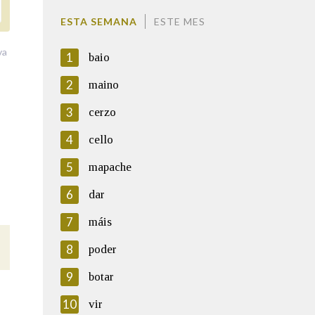
ESTA SEMANA
ESTE MES
va
1
baio
2
maino
3
cerzo
4
cello
5
mapache
6
dar
7
máis
8
poder
9
botar
10
vir