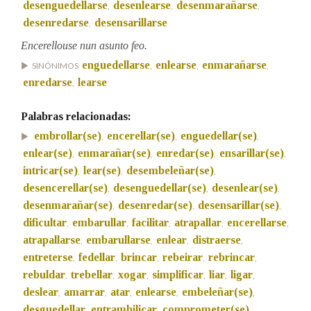
desenguedellarse
desenlearse
desenmarañarse
,
,
,
desenredarse
desensarillarse
,
Encerellouse nun asunto feo.
enguedellarse
enlearse
enmarañarse
SINÓNIMOS
,
,
,
enredarse
learse
,
Palabras relacionadas:
embrollar(se)
encerellar(se)
enguedellar(se)
,
,
,
enlear(se)
enmarañar(se)
enredar(se)
ensarillar(se)
,
,
,
,
intricar(se)
lear(se)
desembeleñar(se)
,
,
,
desencerellar(se)
desenguedellar(se)
desenlear(se)
,
,
,
desenmarañar(se)
desenredar(se)
desensarillar(se)
,
,
,
dificultar
embarullar
facilitar
atrapallar
encerellarse
,
,
,
,
,
atrapallarse
embarullarse
enlear
distraerse
,
,
,
,
entreterse
fedellar
brincar
rebeirar
rebrincar
,
,
,
,
,
rebuldar
trebellar
xogar
simplificar
liar
ligar
,
,
,
,
,
,
deslear
amarrar
atar
enlearse
embeleñar(se)
,
,
,
,
,
desguedellar
entrambilicar
comprometer(se)
,
,
,