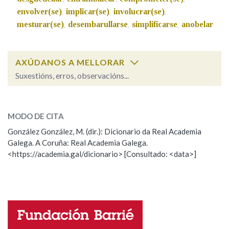
envolver(se)
implicar(se)
involucrar(se)
,
,
,
mesturar(se)
desembarullarse
simplificarse
anobelar
,
,
,
AXÚDANOS A MELLORAR
Suxestións, erros, observacións...
encerellar
SOBRE A PALABRA:
MODO DE CITA
ESCOLLE UNHA OPCIÓN:
González González, M. (dir.): Dicionario da Real Academia
Galega. A Coruña: Real Academia Galega.
Observación
Hai un erro na palabra
<https://academia.gal/dicionario> [Consultado: <data>]
Propoño mellorar a definición
Actualización
Falta unha voz
Nome