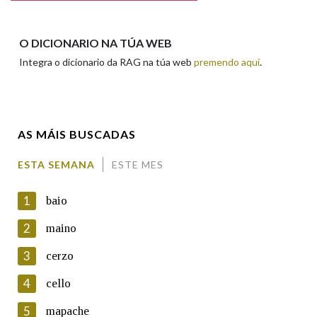
Apelidos
O DICIONARIO NA TÚA WEB
Integra o dicionario da RAG na túa web
premendo aquí
.
Enderezo electrónico
AS MÁIS BUSCADAS
Comentario
ESTA SEMANA
ESTE MES
1
baio
2
maino
3
cerzo
En cumprimento da normativa vixente en materia de
Protección de Datos de Carácter Persoal, a Real Academia
4
cello
Galega informa a aqueles usuarios que faciliten o seu correo
electrónico, así como calquera outra información de carácter
5
mapache