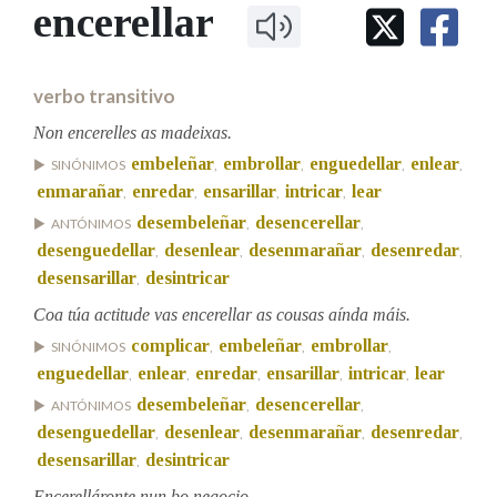
IDENTIDADE CORPORATIVA
encerellar
Facebook
Twitter
Youtube
Instagram
Bluesky
BUSCAR NOS LEMAS
FIGURAS HOMENAXEADAS
MARCIAL DEL ADALID
HISTORIA
Comeza por
CASA-MUSEO EMILIA PARDO
verbo transitivo
BAZÁN
60 ANOS DLG
PRIMAVERA DAS LETRAS
Non encerelles as madeixas.
Remata por
embeleñar
embrollar
enguedellar
enlear
PORTAL DAS PALABRAS
SINÓNIMOS
,
,
,
,
enmarañar
enredar
ensarillar
intricar
lear
,
,
,
,
desembeleñar
desencerellar
ANTÓNIMOS
,
,
Contén
desenguedellar
desenlear
desenmarañar
desenredar
,
,
,
,
desensarillar
desintricar
,
Coa túa actitude vas encerellar as cousas aínda máis.
BUSCAR NO CONTIDO
complicar
embeleñar
embrollar
SINÓNIMOS
,
,
,
enguedellar
enlear
enredar
ensarillar
intricar
lear
,
,
,
,
,
Nas definicións
desembeleñar
desencerellar
ANTÓNIMOS
,
,
desenguedellar
desenlear
desenmarañar
desenredar
,
,
,
,
desensarillar
desintricar
,
Nos exemplos
Encerelláronte nun bo negocio.