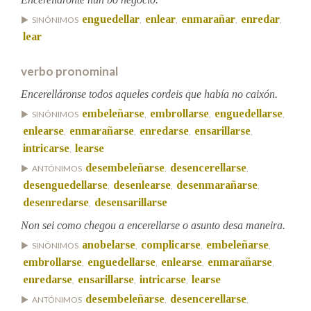
enguedellar
enlear
enmarañar
enredar
SINÓNIMOS
,
,
,
,
lear
Na fraseoloxía
verbo pronominal
Encerelláronse todos aqueles cordeis que había no caixón.
OUTRAS OPCIÓNS DE BUSCA
embeleñarse
embrollarse
enguedellarse
SINÓNIMOS
,
,
,
Marcas gramaticais
enlearse
enmarañarse
enredarse
ensarillarse
,
,
,
,
intricarse
learse
,
desembeleñarse
desencerellarse
ANTÓNIMOS
,
,
Pertence a
desenguedellarse
desenlearse
desenmarañarse
,
,
,
desenredarse
desensarillarse
,
Non sei como chegou a encerellarse o asunto desa maneira.
LIMPAR
BUSCA
anobelarse
complicarse
embeleñarse
SINÓNIMOS
,
,
,
embrollarse
enguedellarse
enlearse
enmarañarse
,
,
,
,
enredarse
ensarillarse
intricarse
learse
,
,
,
desembeleñarse
desencerellarse
ANTÓNIMOS
,
,