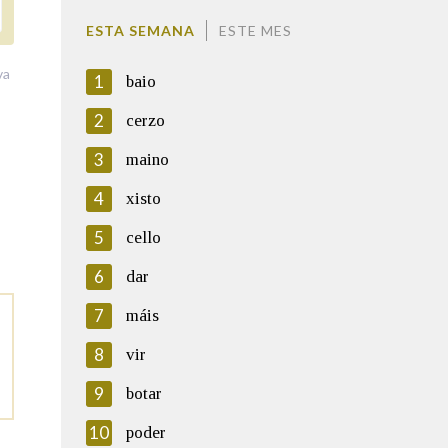
ESTA SEMANA
ESTE MES
va
1
baio
2
cerzo
3
maino
4
xisto
5
cello
6
dar
7
máis
8
vir
9
botar
10
poder