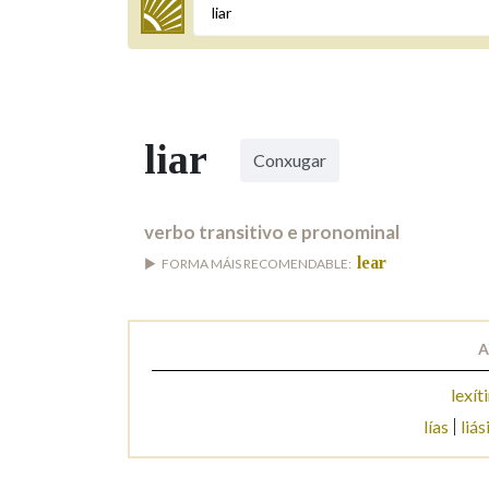
Termo a buscar
liar
Conxugar
BUSCAR NOS LEMAS
Comeza por
verbo transitivo e pronominal
lear
FORMA MÁIS RECOMENDABLE:
Remata por
A
Contén
lexít
lías
liás
OUTRAS OPCIÓNS DE BUSCA