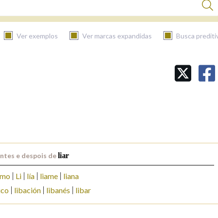
Ver exemplos
Ver marcas expandidas
Busca prediti
BUSCAR NO CONTIDO
Nas definicións
Nos exemplos
ntes e despois de
liar
Na fraseoloxía
imo
Li
lía
liame
liana
ico
libación
libanés
libar