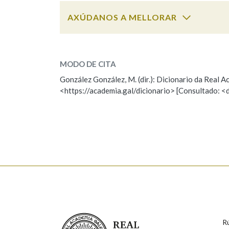
AXÚDANOS A MELLORAR
Marcas gramaticais
liar
SOBRE A PALABRA:
MODO DE CITA
ESCOLLE UNHA OPCIÓN:
González González, M. (dir.): Dicionario da Real
<https://academia.gal/dicionario> [Consultado: <
Observación
Hai un erro na palabra
Falta unha voz
Nome
Apelido
Enderezo electrónico
Real Academia Galega
R
Comentario