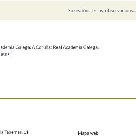
Suxestións, erros, observacións...
Pertence a
AXUDA NA BUSCA
LIMPAR
BUSCA
 Academia Galega. A Coruña: Real Academia Galega.
data>]
Propoño mellorar a definición
Actualización
s
úa Tabernas, 11
Mapa web