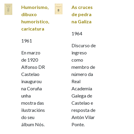
Humorismo,
As cruces
dibuxo
de pedra
humorístico,
na Galiza
caricatura
1964
1961
Discurso de
En marzo
ingreso
de 1920
como
Alfonso DR
membro de
Castelao
número da
inaugurou
Real
na Coruña
Academia
unha
Galega de
mostra das
Castelao e
ilustracións
resposta de
do seu
Antón Vilar
álbum Nós.
Ponte.