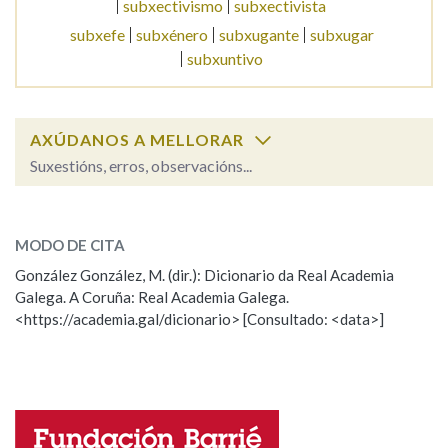
subxectivismo
subxectivista
subxefe
subxénero
subxugante
subxugar
Na fraseoloxía
subxuntivo
AXÚDANOS A MELLORAR
OUTRAS OPCIÓNS DE BUSCA
Suxestións, erros, observacións...
Marcas gramaticais
subxectivo
SOBRE A PALABRA:
MODO DE CITA
ESCOLLE UNHA OPCIÓN:
Pertence a
González González, M. (dir.): Dicionario da Real Academia
Galega. A Coruña: Real Academia Galega.
Observación
Hai un erro na palabra
<https://academia.gal/dicionario> [Consultado: <data>]
Propoño mellorar a definición
Actualización
LIMPAR
BUSCA
Falta unha voz
Nome