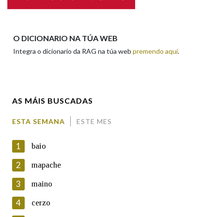
Apelidos
O DICIONARIO NA TÚA WEB
Integra o dicionario da RAG na túa web
premendo aquí
.
Enderezo electrónico
AS MÁIS BUSCADAS
Comentario
ESTA SEMANA
ESTE MES
1
baio
2
mapache
3
maino
En cumprimento da normativa vixente en materia de
Protección de Datos de Carácter Persoal, a Real Academia
4
cerzo
Galega informa a aqueles usuarios que faciliten o seu correo
electrónico, así como calquera outra información de carácter