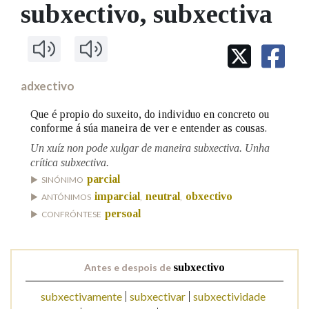
IDENTIDADE CORPORATIVA
subxectivo
, subxectiva
Facebook
Twitter
Youtube
Instagram
Bluesky
BUSCAR NOS LEMAS
FIGURAS HOMENAXEADAS
MARCIAL DEL ADALID
HISTORIA
Comeza por
CASA-MUSEO EMILIA PARDO
BAZÁN
60 ANOS DLG
PRIMAVERA DAS LETRAS
adxectivo
Remata por
PORTAL DAS PALABRAS
Que é propio do suxeito, do individuo en concreto ou
conforme á súa maneira de ver e entender as cousas.
Un xuíz non pode xulgar de maneira subxectiva. Unha
Contén
crítica subxectiva.
parcial
SINÓNIMO
imparcial
neutral
obxectivo
ANTÓNIMOS
,
,
BUSCAR NO CONTIDO
persoal
CONFRÓNTESE
Nas definicións
Antes e despois de
subxectivo
Nos exemplos
subxectivamente
subxectivar
subxectividade