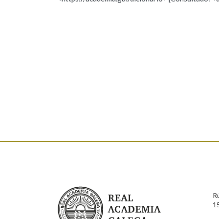
Nome
Apelido
Marcas gramaticais
Enderezo electrónico
Comentario
En cumprimento da normativa vixente en materia de P
aqueles usuarios que faciliten o seu correo electrónico
serán obxecto de tratamento automatizado de carácter 
Real Academia Galega
usuarios poderán exercer o seu dereito de acceso, rect
R
connosco.
1
Lin e acepto as condicións da política de 