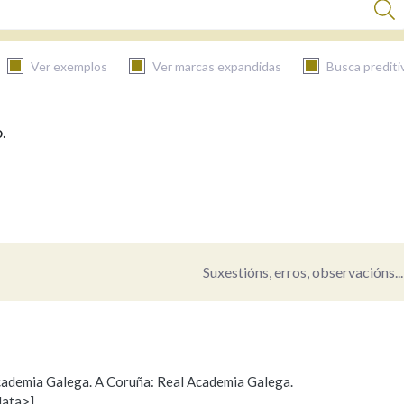
Ver exemplos
Ver marcas expandidas
Busca prediti
.
BUSCAR NO CONTIDO
Nas definicións
Nos exemplos
Suxestións, erros, observacións...
Na fraseoloxía
 Academia Galega. A Coruña: Real Academia Galega.
data>]