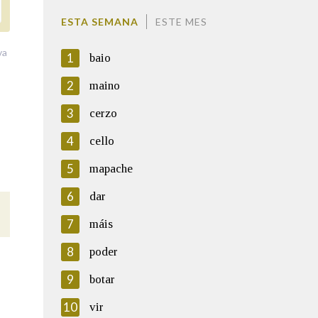
ESTA SEMANA
ESTE MES
va
1
baio
2
maino
3
cerzo
4
cello
5
mapache
6
dar
7
máis
8
poder
9
botar
10
vir