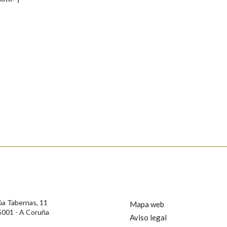
s
Pertence a
AXUDA NA BUSCA
LIMPAR
BUSCA
rotección de Datos de Carácter Persoal, a Real Academia Galega informa a
, así como calquera outra información de carácter persoal, que estes datos
confidencial e incorporados aos seus ficheiros informáticos. Así mesmo, os
ificación, oposición e cancelación dos seus datos poñéndose en contacto
úa Tabernas, 11
Mapa web
5001 - A Coruña
Aviso legal
privacidade