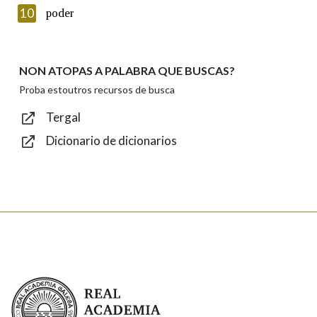
Introduce o código que aparece na imaxe:
10
poder
NON ATOPAS A PALABRA QUE BUSCAS?
Texto de verificación
Proba estoutros recursos de busca
Tergal
Dicionario de dicionarios
Enviar
Real Academia Galega