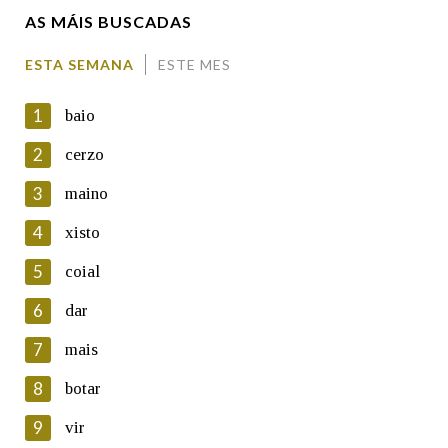
AS MÁIS BUSCADAS
Comentario
ESTA SEMANA
ESTE MES
1
baio
2
cerzo
3
maino
En cumprimento da normativa vixente en materia de
Protección de Datos de Carácter Persoal, a Real Academia
4
xisto
Galega informa a aqueles usuarios que faciliten o seu correo
electrónico, así como calquera outra información de carácter
5
coial
persoal, que estes datos serán obxecto de tratamento
automatizado de carácter confidencial e incorporados aos seus
6
dar
ficheiros informáticos. Así mesmo, os usuarios poderán exercer o
seu dereito de acceso, rectificación, oposición e cancelación dos
7
mais
seus datos poñéndose en contacto connosco.
8
botar
Lin e acepto as condicións da política de
privacidade
9
vir