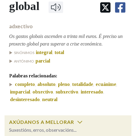
IDENTIDADE CORPORATIVA
global
Facebook
Twitter
Youtube
Instagram
Bluesky
BUSCAR NOS LEMAS
FIGURAS HOMENAXEADAS
MARCIAL DEL ADALID
HISTORIA
Comeza por
CASA-MUSEO EMILIA PARDO
adxectivo
BAZÁN
60 ANOS DLG
PRIMAVERA DAS LETRAS
Os gastos globais ascenden a trinta mil euros. É preciso un
Remata por
proxecto global para superar a crise económica.
PORTAL DAS PALABRAS
integral
total
SINÓNIMOS
,
parcial
ANTÓNIMO
Contén
Palabras relacionadas:
completo
absoluto
pleno
totalidade
ecuánime
,
,
,
,
,
imparcial
obxectivo
subxectivo
interesado
,
,
,
,
BUSCAR NO CONTIDO
desinteresado
neutral
,
Nas definicións
AXÚDANOS A MELLORAR
Nos exemplos
Suxestións, erros, observacións...