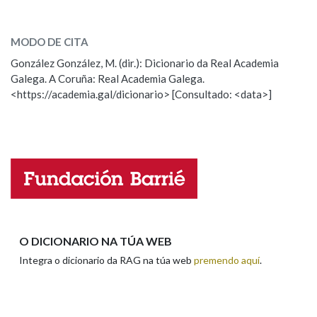
global
SOBRE A PALABRA:
Na fraseoloxía
MODO DE CITA
ESCOLLE UNHA OPCIÓN:
González González, M. (dir.): Dicionario da Real Academia
Galega. A Coruña: Real Academia Galega.
Observación
Hai un erro na palabra
<https://academia.gal/dicionario> [Consultado: <data>]
OUTRAS OPCIÓNS DE BUSCA
Propoño mellorar a definición
Actualización
Falta unha voz
Marcas gramaticais
Nome
Pertence a
Apelidos
O DICIONARIO NA TÚA WEB
LIMPAR
BUSCA
Integra o dicionario da RAG na túa web
premendo aquí
.
Enderezo electrónico