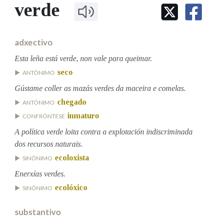
IDENTIDADE CORPORATIVA
verde
Facebook
Twitter
Youtube
Instagram
Bluesky
BUSCAR NOS LEMAS
FIGURAS HOMENAXEADAS
MARCIAL DEL ADALID
HISTORIA
Comeza por
CASA-MUSEO EMILIA PARDO
adxectivo
BAZÁN
60 ANOS DLG
PRIMAVERA DAS LETRAS
Esta leña está verde, non vale para queimar.
Remata por
seco
PORTAL DAS PALABRAS
ANTÓNIMO
Gústame coller as mazás verdes da maceira e comelas.
chegado
ANTÓNIMO
Contén
inmaturo
CONFRÓNTESE
A política verde loita contra a explotación indiscriminada
dos recursos naturais.
BUSCAR NO CONTIDO
ecoloxista
SINÓNIMO
Nas definicións
Enerxías verdes.
ecolóxico
SINÓNIMO
Nos exemplos
substantivo