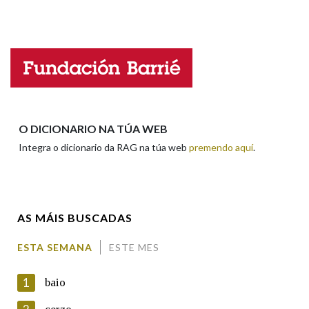
Falta unha voz
Nome
Apelidos
O DICIONARIO NA TÚA WEB
Integra o dicionario da RAG na túa web
premendo aquí
.
Enderezo electrónico
AS MÁIS BUSCADAS
Comentario
ESTA SEMANA
ESTE MES
1
baio