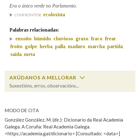
Era o único verde no Parlamento.
ecoloxista
CONFRÓNTESE
Na fraseoloxía
Palabras relacionadas:
enxoito
húmido
chuvioso
graxo
fraco
frear
,
,
,
,
,
,
OUTRAS OPCIÓNS DE BUSCA
froito
golpe
herba
palla
maduro
marcha
partida
,
,
,
,
,
,
,
saída
meta
,
Marcas gramaticais
AXÚDANOS A MELLORAR
Pertence a
Suxestións, erros, observacións...
verde
SOBRE A PALABRA:
LIMPAR
BUSCA
MODO DE CITA
ESCOLLE UNHA OPCIÓN:
González González, M. (dir.): Dicionario da Real Academia
Galega. A Coruña: Real Academia Galega.
Observación
Hai un erro na palabra
<https://academia.gal/dicionario> [Consultado: <data>]
Propoño mellorar a definición
Actualización