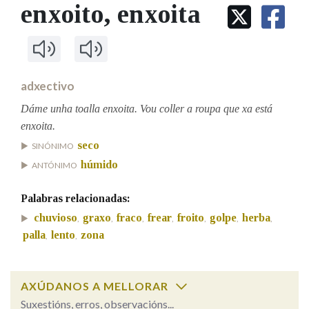
IDENTIDADE CORPORATIVA
enxoito
, enxoita
Facebook
Twitter
Youtube
Instagram
Bluesky
BUSCAR NOS LEMAS
FIGURAS HOMENAXEADAS
MARCIAL DEL ADALID
HISTORIA
Comeza por
CASA-MUSEO EMILIA PARDO
BAZÁN
60 ANOS DLG
PRIMAVERA DAS LETRAS
adxectivo
Remata por
PORTAL DAS PALABRAS
Dáme unha toalla enxoita. Vou coller a roupa que xa está
enxoita.
seco
SINÓNIMO
Contén
húmido
ANTÓNIMO
Palabras relacionadas:
BUSCAR NO CONTIDO
chuvioso
graxo
fraco
frear
froito
golpe
herba
,
,
,
,
,
,
,
palla
lento
zona
,
,
Nas definicións
AXÚDANOS A MELLORAR
Nos exemplos
Suxestións, erros, observacións...