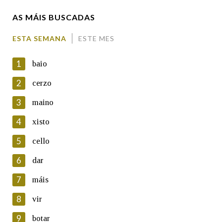
AS MÁIS BUSCADAS
Comentario
ESTA SEMANA
ESTE MES
1
baio
2
cerzo
3
maino
En cumprimento da normativa vixente en materia de
Protección de Datos de Carácter Persoal, a Real Academia
4
xisto
Galega informa a aqueles usuarios que faciliten o seu correo
electrónico, así como calquera outra información de carácter
5
cello
persoal, que estes datos serán obxecto de tratamento
automatizado de carácter confidencial e incorporados aos seus
6
dar
ficheiros informáticos. Así mesmo, os usuarios poderán exercer o
seu dereito de acceso, rectificación, oposición e cancelación dos
7
máis
seus datos poñéndose en contacto connosco.
8
vir
Lin e acepto as condicións da política de
privacidade
9
botar