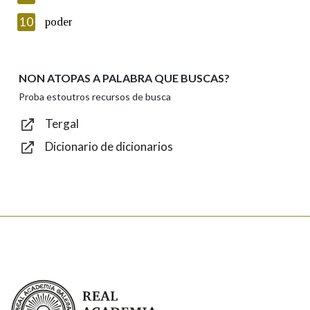
Introduce o código que aparece na imaxe:
10
poder
NON ATOPAS A PALABRA QUE BUSCAS?
Texto de verificación
Proba estoutros recursos de busca
Tergal
Dicionario de dicionarios
Enviar
Real Academia Galega