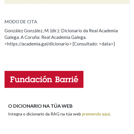
enxoito
SOBRE A PALABRA:
Na fraseoloxía
MODO DE CITA
ESCOLLE UNHA OPCIÓN:
González González, M. (dir.): Dicionario da Real Academia
Galega. A Coruña: Real Academia Galega.
Observación
Hai un erro na palabra
OUTRAS OPCIÓNS DE BUSCA
<https://academia.gal/dicionario> [Consultado: <data>]
Propoño mellorar a definición
Actualización
Marcas gramaticais
Falta unha voz
Nome
Pertence a
Apelidos
LIMPAR
BUSCA
O DICIONARIO NA TÚA WEB
Integra o dicionario da RAG na túa web
premendo aquí
.
Enderezo electrónico