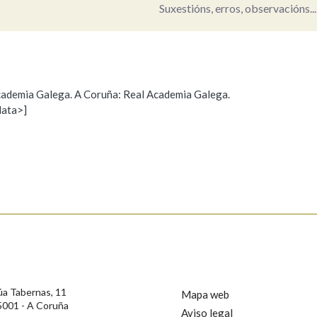
Suxestións, erros, observacións...
Pertence a
 Academia Galega. A Coruña: Real Academia Galega.
AXUDA NA BUSCA
LIMPAR
BUSCA
data>]
Propoño mellorar a definición
Actualización
s
úa Tabernas, 11
Mapa web
5001 - A Coruña
Aviso legal