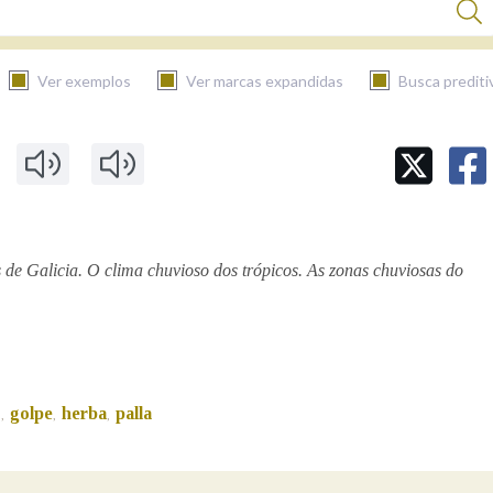
Ver exemplos
Ver marcas expandidas
Busca prediti
BUSCAR NO CONTIDO
Nas definicións
 de Galicia. O clima chuvioso dos trópicos. As zonas chuviosas do
Nos exemplos
Na fraseoloxía
o
golpe
herba
palla
,
,
,