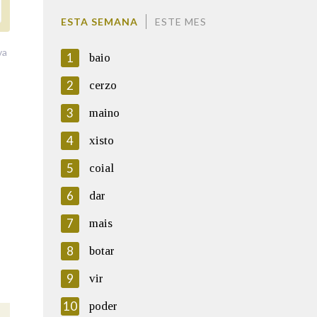
ESTA SEMANA
ESTE MES
va
1
baio
2
cerzo
3
maino
4
xisto
5
coial
6
dar
7
mais
8
botar
9
vir
10
poder