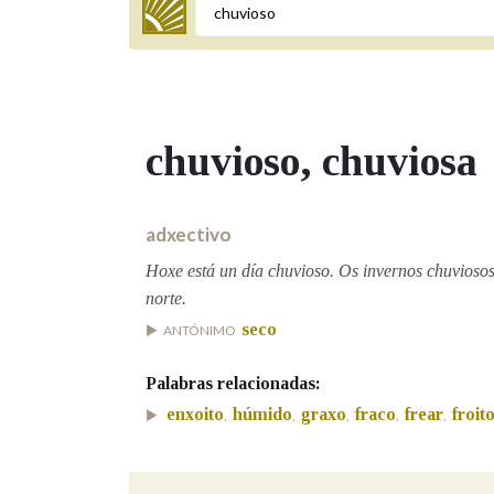
Termo a buscar
chuvioso
, chuviosa
BUSCAR NOS LEMAS
Comeza por
adxectivo
Hoxe está un día chuvioso. Os invernos chuviosos
norte.
Remata por
seco
ANTÓNIMO
Palabras relacionadas:
Contén
enxoito
húmido
graxo
fraco
frear
froit
,
,
,
,
,
OUTRAS OPCIÓNS DE BUSCA