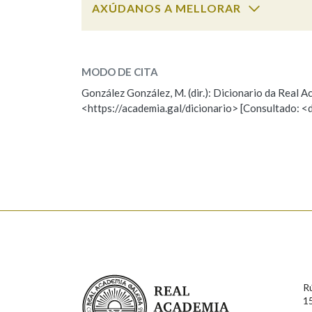
AXÚDANOS A MELLORAR
Marcas gramaticais
chuvioso
SOBRE A PALABRA:
MODO DE CITA
ESCOLLE UNHA OPCIÓN:
González González, M. (dir.): Dicionario da Real
<https://academia.gal/dicionario> [Consultado: <
Observación
Hai un erro na palabra
Falta unha voz
Nome
Apelido
Enderezo electrónico
Real Academia Galega
R
Comentario
1