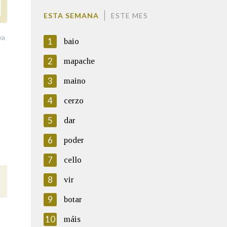
ESTA SEMANA
ESTE MES
va
1
baio
2
mapache
3
maino
4
cerzo
5
dar
6
poder
7
cello
8
vir
9
botar
10
máis