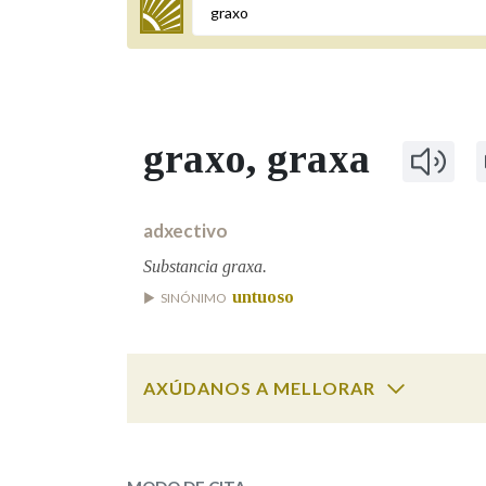
Termo a buscar
graxo
, graxa
BUSCAR NOS LEMAS
Comeza por
adxectivo
Substancia graxa.
untuoso
SINÓNIMO
Remata por
AXÚDANOS A MELLORAR
Contén
graxo
SOBRE A PALABRA:
OUTRAS OPCIÓNS DE BUSCA