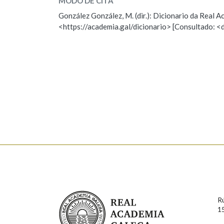
MODO DE CITA
ESCOLLE UNHA OPCIÓN:
González González, M. (dir.): Dicionario da Real
Marcas gramaticais
<https://academia.gal/dicionario> [Consultado: <
Observación
Hai un erro na palabra
Falta unha voz
Nome
Apelido
Enderezo electrónico
Comentario
Real Academia Galega
R
1