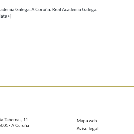
 Academia Galega. A Coruña: Real Academia Galega.
Pertence a
data>]
Propoño mellorar a definición
Actualización
AXUDA NA BUSCA
LIMPAR
BUSCA
s
úa Tabernas, 11
Mapa web
5001 - A Coruña
Aviso legal