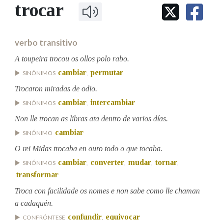
IDENTIDADE CORPORATIVA
trocar
Facebook
Twitter
Youtube
Instagram
Bluesky
BUSCAR NOS LEMAS
FIGURAS HOMENAXEADAS
MARCIAL DEL ADALID
HISTORIA
Comeza por
CASA-MUSEO EMILIA PARDO
verbo transitivo
BAZÁN
60 ANOS DLG
PRIMAVERA DAS LETRAS
A toupeira trocou os ollos polo rabo.
Remata por
cambiar
permutar
PORTAL DAS PALABRAS
SINÓNIMOS
,
Trocaron miradas de odio.
cambiar
intercambiar
SINÓNIMOS
,
Contén
Non lle trocan as libras ata dentro de varios días.
cambiar
SINÓNIMO
O rei Midas trocaba en ouro todo o que tocaba.
BUSCAR NO CONTIDO
cambiar
converter
mudar
tornar
SINÓNIMOS
,
,
,
,
Nas definicións
transformar
Troca con facilidade os nomes e non sabe como lle chaman
a cadaquén.
Nos exemplos
confundir
equivocar
CONFRÓNTESE
,