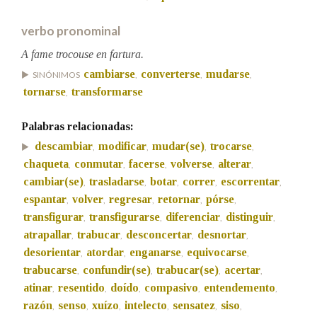
verbo pronominal
Na fraseoloxía
A fame trocouse en fartura.
cambiarse
converterse
mudarse
SINÓNIMOS
,
,
,
tornarse
transformarse
,
OUTRAS OPCIÓNS DE BUSCA
Palabras relacionadas:
Marcas gramaticais
descambiar
modificar
mudar(se)
trocarse
,
,
,
,
chaqueta
conmutar
facerse
volverse
alterar
,
,
,
,
,
cambiar(se)
trasladarse
botar
correr
escorrentar
,
,
,
,
,
Pertence a
espantar
volver
regresar
retornar
pórse
,
,
,
,
,
transfigurar
transfigurarse
diferenciar
distinguir
,
,
,
,
atrapallar
trabucar
desconcertar
desnortar
,
,
,
,
LIMPAR
BUSCA
desorientar
atordar
enganarse
equivocarse
,
,
,
,
trabucarse
confundir(se)
trabucar(se)
acertar
,
,
,
,
atinar
resentido
doído
compasivo
entendemento
,
,
,
,
,
razón
senso
xuízo
intelecto
sensatez
siso
,
,
,
,
,
,