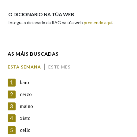
Apelidos
O DICIONARIO NA TÚA WEB
Integra o dicionario da RAG na túa web
premendo aquí
.
Enderezo electrónico
AS MÁIS BUSCADAS
Comentario
ESTA SEMANA
ESTE MES
1
baio
2
cerzo
3
maino
En cumprimento da normativa vixente en materia de
Protección de Datos de Carácter Persoal, a Real Academia
4
xisto
Galega informa a aqueles usuarios que faciliten o seu correo
electrónico, así como calquera outra información de carácter
5
cello
persoal, que estes datos serán obxecto de tratamento