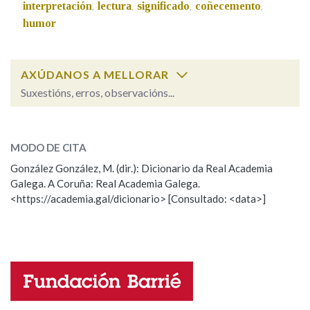
interpretación
lectura
significado
coñecemento
,
,
,
,
humor
AXÚDANOS A MELLORAR
Suxestións, erros, observacións...
trocar
SOBRE A PALABRA:
MODO DE CITA
ESCOLLE UNHA OPCIÓN:
González González, M. (dir.): Dicionario da Real Academia
Galega. A Coruña: Real Academia Galega.
Observación
Hai un erro na palabra
<https://academia.gal/dicionario> [Consultado: <data>]
Propoño mellorar a definición
Actualización
Falta unha voz
Nome