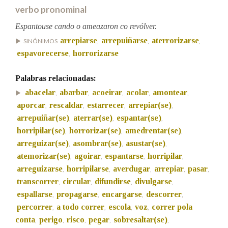
verbo pronominal
Espantouse cando o ameazaron co revólver.
Na fraseoloxía
arrepiarse
arrepuiñarse
aterrorizarse
SINÓNIMOS
,
,
,
espavorecerse
horrorizarse
,
OUTRAS OPCIÓNS DE BUSCA
Palabras relacionadas:
abacelar
abarbar
acoeirar
acolar
amontear
,
,
,
,
,
Marcas gramaticais
aporcar
rescaldar
estarrecer
arrepiar(se)
,
,
,
,
arrepuiñar(se)
aterrar(se)
espantar(se)
,
,
,
horripilar(se)
horrorizar(se)
amedrentar(se)
,
,
,
Pertence a
arreguizar(se)
asombrar(se)
asustar(se)
,
,
,
atemorizar(se)
agoirar
espantarse
horripilar
,
,
,
,
arreguizarse
horripilarse
averdugar
arrepiar
pasar
,
,
,
,
,
LIMPAR
BUSCA
transcorrer
circular
difundirse
divulgarse
,
,
,
,
espallarse
propagarse
encargarse
descorrer
,
,
,
,
percorrer
a todo correr
escola
voz
correr pola
,
,
,
,
conta
perigo
risco
pegar
sobresaltar(se)
,
,
,
,
,