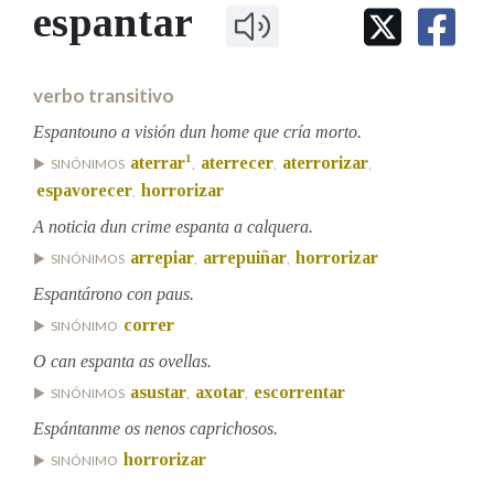
IDENTIDADE CORPORATIVA
espantar
Facebook
Twitter
Youtube
Instagram
Bluesky
BUSCAR NOS LEMAS
FIGURAS HOMENAXEADAS
MARCIAL DEL ADALID
HISTORIA
Comeza por
CASA-MUSEO EMILIA PARDO
verbo transitivo
BAZÁN
60 ANOS DLG
PRIMAVERA DAS LETRAS
Espantouno a visión dun home que cría morto.
Remata por
1
aterrar
aterrecer
aterrorizar
PORTAL DAS PALABRAS
SINÓNIMOS
,
,
,
espavorecer
horrorizar
,
A noticia dun crime espanta a calquera.
Contén
arrepiar
arrepuiñar
horrorizar
SINÓNIMOS
,
,
Espantárono con paus.
correr
SINÓNIMO
BUSCAR NO CONTIDO
O can espanta as ovellas.
Nas definicións
asustar
axotar
escorrentar
SINÓNIMOS
,
,
Espántanme os nenos caprichosos.
horrorizar
SINÓNIMO
Nos exemplos