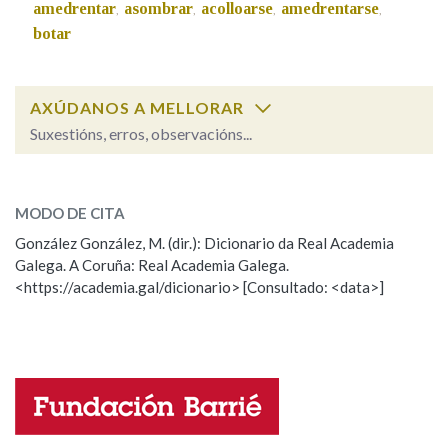
amedrentar
asombrar
acolloarse
amedrentarse
,
,
,
,
botar
AXÚDANOS A MELLORAR
Suxestións, erros, observacións...
espantar
SOBRE A PALABRA:
MODO DE CITA
ESCOLLE UNHA OPCIÓN:
González González, M. (dir.): Dicionario da Real Academia
Galega. A Coruña: Real Academia Galega.
Observación
Hai un erro na palabra
<https://academia.gal/dicionario> [Consultado: <data>]
Propoño mellorar a definición
Actualización
Falta unha voz
Nome