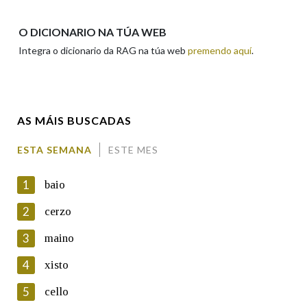
Apelidos
O DICIONARIO NA TÚA WEB
Integra o dicionario da RAG na túa web
premendo aquí
.
Enderezo electrónico
AS MÁIS BUSCADAS
Comentario
ESTA SEMANA
ESTE MES
1
baio
2
cerzo
3
maino
En cumprimento da normativa vixente en materia de
Protección de Datos de Carácter Persoal, a Real Academia
4
xisto
Galega informa a aqueles usuarios que faciliten o seu correo
electrónico, así como calquera outra información de carácter
5
cello
persoal, que estes datos serán obxecto de tratamento