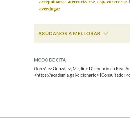
arrepuiñarse
aterrorizarse
espavorecerse
,
,
,
averdugar
Marcas gramaticais
AXÚDANOS A MELLORAR
aterrecer
SOBRE A PALABRA:
MODO DE CITA
ESCOLLE UNHA OPCIÓN:
González González, M. (dir.): Dicionario da Real
<https://academia.gal/dicionario> [Consultado: <
Observación
Hai un erro na palabra
Falta unha voz
Nome
Apelido
Enderezo electrónico