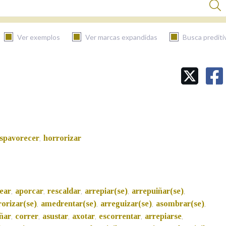
Ver exemplos
Ver marcas expandidas
Busca prediti
BUSCAR NO CONTIDO
Nas definicións
spavorecer
horrorizar
,
Nos exemplos
Na fraseoloxía
ear
aporcar
rescaldar
arrepiar(se)
arrepuiñar(se)
,
,
,
,
,
rorizar(se)
amedrentar(se)
arreguizar(se)
asombrar(se)
,
,
,
,
ñar
correr
asustar
axotar
escorrentar
arrepiarse
,
,
,
,
,
,