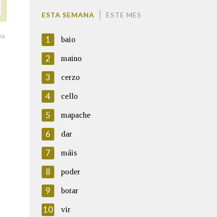
ESTA SEMANA
ESTE MES
va
1
baio
2
maino
3
cerzo
4
cello
5
mapache
6
dar
7
máis
8
poder
9
botar
10
vir