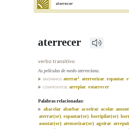
Termo a buscar
aterrecer
BUSCAR NOS LEMAS
Comeza por
verbo transitivo
As películas de medo aterrecíana.
1
aterrar
aterrorizar
espantar
e
SINÓNIMOS
,
,
,
Remata por
arrepiar
estarrecer
CONFRÓNTESE
,
Palabras relacionadas:
Contén
abacelar
abarbar
acoeirar
acolar
amont
,
,
,
,
aterrar(se)
espantar(se)
horripilar(se)
hor
,
,
,
asustar(se)
atemorizar(se)
agoirar
arrepui
,
,
,
OUTRAS OPCIÓNS DE BUSCA