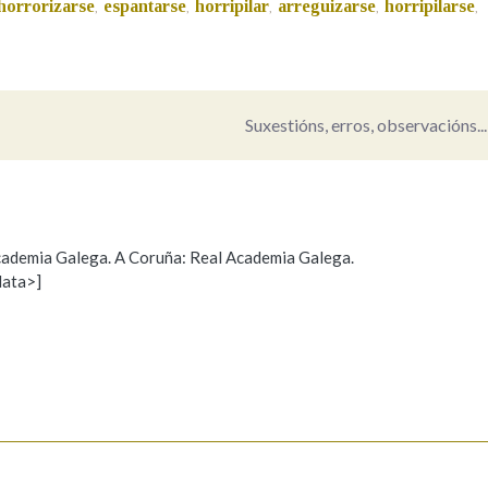
horrorizarse
espantarse
horripilar
arreguizarse
horripilarse
,
,
,
,
,
Pertence a
Suxestións, erros, observacións...
AXUDA NA BUSCA
LIMPAR
BUSCA
 Academia Galega. A Coruña: Real Academia Galega.
data>]
Propoño mellorar a definición
Actualización
s