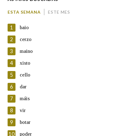
Comentario
ESTA SEMANA
ESTE MES
1
baio
2
cerzo
3
maino
En cumprimento da normativa vixente en materia de
Protección de Datos de Carácter Persoal, a Real Academia
4
xisto
Galega informa a aqueles usuarios que faciliten o seu correo
electrónico, así como calquera outra información de carácter
5
cello
persoal, que estes datos serán obxecto de tratamento
automatizado de carácter confidencial e incorporados aos seus
6
dar
ficheiros informáticos. Así mesmo, os usuarios poderán exercer o
seu dereito de acceso, rectificación, oposición e cancelación dos
7
máis
seus datos poñéndose en contacto connosco.
8
vir
Lin e acepto as condicións da política de
privacidade
9
botar
Introduce o código que aparece na imaxe:
10
poder