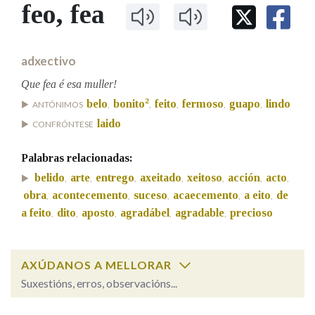
IDENTIDADE CORPORATIVA
feo
, fea
Facebook
Twitter
Youtube
Instagram
Bluesky
BUSCAR NOS LEMAS
FIGURAS HOMENAXEADAS
MARCIAL DEL ADALID
HISTORIA
Comeza por
CASA-MUSEO EMILIA PARDO
adxectivo
BAZÁN
60 ANOS DLG
PRIMAVERA DAS LETRAS
Que fea é esa muller!
Remata por
2
belo
bonito
feito
fermoso
guapo
lindo
PORTAL DAS PALABRAS
ANTÓNIMOS
,
,
,
,
,
laido
CONFRÓNTESE
Contén
Palabras relacionadas:
belido
arte
entrego
axeitado
xeitoso
acción
acto
,
,
,
,
,
,
,
obra
acontecemento
suceso
acaecemento
a eito
de
,
,
,
,
,
a feito
dito
aposto
agradábel
agradable
precioso
,
,
,
,
,
BUSCAR NO CONTIDO
Nas definicións
AXÚDANOS A MELLORAR
Suxestións, erros, observacións...
Nos exemplos
feo
SOBRE A PALABRA: