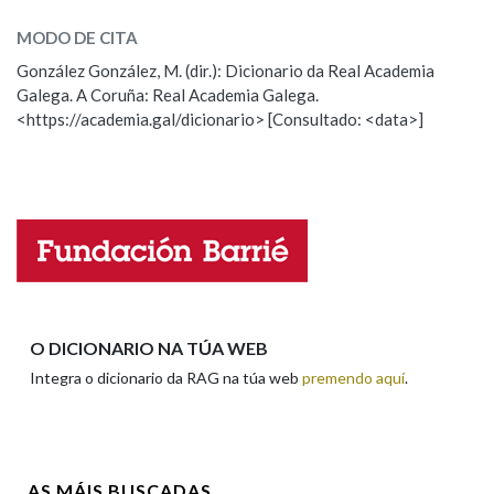
MODO DE CITA
ESCOLLE UNHA OPCIÓN:
Na fraseoloxía
González González, M. (dir.): Dicionario da Real Academia
Galega. A Coruña: Real Academia Galega.
Observación
Hai un erro na palabra
<https://academia.gal/dicionario> [Consultado: <data>]
Propoño mellorar a definición
Actualización
OUTRAS OPCIÓNS DE BUSCA
Falta unha voz
Marcas gramaticais
Nome
Pertence a
Apelidos
O DICIONARIO NA TÚA WEB
Integra o dicionario da RAG na túa web
premendo aquí
.
LIMPAR
BUSCA
Enderezo electrónico
AS MÁIS BUSCADAS