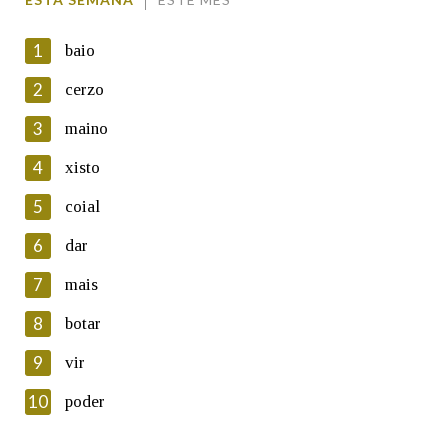
1
baio
2
cerzo
3
maino
En cumprimento da normativa vixente en materia de
Protección de Datos de Carácter Persoal, a Real Academia
4
xisto
Galega informa a aqueles usuarios que faciliten o seu correo
electrónico, así como calquera outra información de carácter
5
coial
persoal, que estes datos serán obxecto de tratamento
automatizado de carácter confidencial e incorporados aos seus
6
dar
ficheiros informáticos. Así mesmo, os usuarios poderán exercer o
seu dereito de acceso, rectificación, oposición e cancelación dos
7
mais
seus datos poñéndose en contacto connosco.
8
botar
Lin e acepto as condicións da política de
privacidade
9
vir
Introduce o código que aparece na imaxe:
10
poder