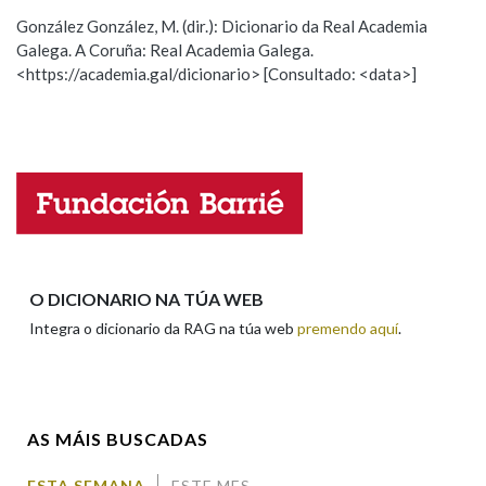
ESCOLLE UNHA OPCIÓN:
González González, M. (dir.): Dicionario da Real Academia
Galega. A Coruña: Real Academia Galega.
Observación
Hai un erro na palabra
Na fraseoloxía
<https://academia.gal/dicionario> [Consultado: <data>]
Propoño mellorar a definición
Actualización
Falta unha voz
OUTRAS OPCIÓNS DE BUSCA
Nome
Marcas gramaticais
Pertence a
Apelidos
O DICIONARIO NA TÚA WEB
Integra o dicionario da RAG na túa web
premendo aquí
.
LIMPAR
BUSCA
Enderezo electrónico
AS MÁIS BUSCADAS
Comentario
ESTA SEMANA
ESTE MES