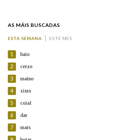
Enderezo electrónico
AS MÁIS BUSCADAS
Comentario
ESTA SEMANA
ESTE MES
1
baio
2
cerzo
3
maino
En cumprimento da normativa vixente en materia de
Protección de Datos de Carácter Persoal, a Real Academia
4
xisto
Galega informa a aqueles usuarios que faciliten o seu correo
electrónico, así como calquera outra información de carácter
5
coial
persoal, que estes datos serán obxecto de tratamento
automatizado de carácter confidencial e incorporados aos seus
6
dar
ficheiros informáticos. Así mesmo, os usuarios poderán exercer o
seu dereito de acceso, rectificación, oposición e cancelación dos
7
mais
seus datos poñéndose en contacto connosco.
8
botar