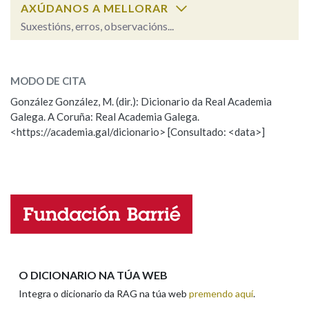
AXÚDANOS A MELLORAR
Suxestións, erros, observacións...
Na fraseoloxía
suceso
SOBRE A PALABRA:
MODO DE CITA
ESCOLLE UNHA OPCIÓN:
OUTRAS OPCIÓNS DE BUSCA
González González, M. (dir.): Dicionario da Real Academia
Galega. A Coruña: Real Academia Galega.
Observación
Hai un erro na palabra
Marcas gramaticais
<https://academia.gal/dicionario> [Consultado: <data>]
Propoño mellorar a definición
Actualización
Falta unha voz
Pertence a
Nome
LIMPAR
BUSCA
Apelidos
O DICIONARIO NA TÚA WEB
Integra o dicionario da RAG na túa web
premendo aquí
.