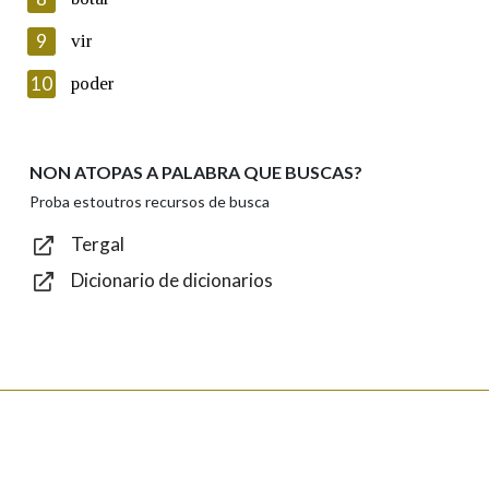
Lin e acepto as condicións da política de
privacidade
9
vir
Introduce o código que aparece na imaxe:
10
poder
NON ATOPAS A PALABRA QUE BUSCAS?
Texto de verificación
Proba estoutros recursos de busca
Tergal
Dicionario de dicionarios
Enviar