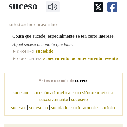
IDENTIDADE CORPORATIVA
suceso
Facebook
Twitter
Youtube
Instagram
Bluesky
BUSCAR NOS LEMAS
FIGURAS HOMENAXEADAS
MARCIAL DEL ADALID
HISTORIA
Comeza por
CASA-MUSEO EMILIA PARDO
substantivo masculino
BAZÁN
60 ANOS DLG
PRIMAVERA DAS LETRAS
Cousa que sucede, especialmente se ten certo interese.
Remata por
PORTAL DAS PALABRAS
Aquel suceso deu moito que falar.
sucedido
SINÓNIMO
acaecemento
acontecemento
evento
CONFRÓNTESE
,
,
Contén
Antes e despois de
suceso
BUSCAR NO CONTIDO
sucesión
sucesión aritmética
sucesión xeométrica
sucesivamente
sucesivo
Nas definicións
sucesor
sucesorio
sucidade
sucintamente
sucinto
Nos exemplos