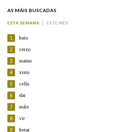
AS MÁIS BUSCADAS
Comentario
ESTA SEMANA
ESTE MES
1
baio
2
cerzo
3
maino
En cumprimento da normativa vixente en materia de
Protección de Datos de Carácter Persoal, a Real Academia
4
xisto
Galega informa a aqueles usuarios que faciliten o seu correo
electrónico, así como calquera outra información de carácter
5
cello
persoal, que estes datos serán obxecto de tratamento
automatizado de carácter confidencial e incorporados aos seus
6
dar
ficheiros informáticos. Así mesmo, os usuarios poderán exercer o
seu dereito de acceso, rectificación, oposición e cancelación dos
7
máis
seus datos poñéndose en contacto connosco.
8
vir
Lin e acepto as condicións da política de
privacidade
9
botar