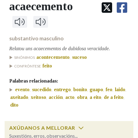
IDENTIDADE CORPORATIVA
acaecemento
Facebook
Twitter
Youtube
Instagram
Bluesky
BUSCAR NOS LEMAS
FIGURAS HOMENAXEADAS
MARCIAL DEL ADALID
HISTORIA
Comeza por
CASA-MUSEO EMILIA PARDO
BAZÁN
60 ANOS DLG
PRIMAVERA DAS LETRAS
substantivo masculino
Remata por
PORTAL DAS PALABRAS
Relatou uns acaecementos de dubidosa veracidade.
acontecemento
suceso
SINÓNIMOS
,
feito
CONFRÓNTESE
Contén
Palabras relacionadas:
evento
sucedido
entrego
bonito
guapo
feo
laido
,
,
,
,
,
,
,
BUSCAR NO CONTIDO
axeitado
xeitoso
acción
acto
obra
a eito
de a feito
,
,
,
,
,
,
,
dito
Nas definicións
AXÚDANOS A MELLORAR
Nos exemplos
Suxestións, erros, observacións...