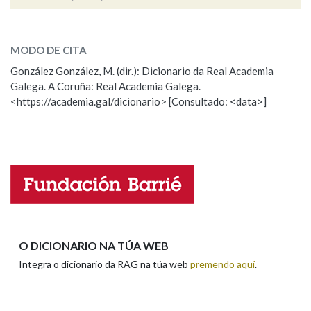
acaecemento
SOBRE A PALABRA:
Na fraseoloxía
MODO DE CITA
ESCOLLE UNHA OPCIÓN:
González González, M. (dir.): Dicionario da Real Academia
Galega. A Coruña: Real Academia Galega.
Observación
Hai un erro na palabra
OUTRAS OPCIÓNS DE BUSCA
<https://academia.gal/dicionario> [Consultado: <data>]
Propoño mellorar a definición
Actualización
Marcas gramaticais
Falta unha voz
Nome
Pertence a
Apelidos
LIMPAR
BUSCA
O DICIONARIO NA TÚA WEB
Integra o dicionario da RAG na túa web
premendo aquí
.
Enderezo electrónico