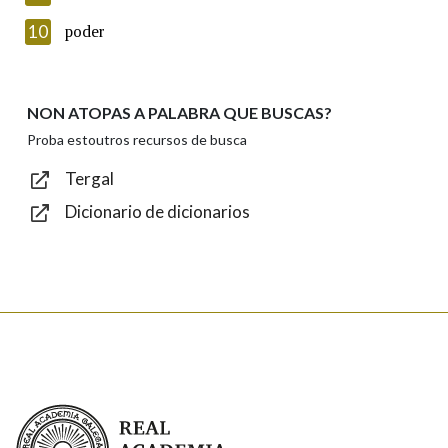
Introduce o código que aparece na imaxe:
10
poder
NON ATOPAS A PALABRA QUE BUSCAS?
Texto de verificación
Proba estoutros recursos de busca
Tergal
Dicionario de dicionarios
Enviar
Real Academia Galega