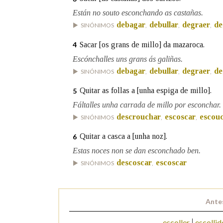
Están no souto esconchando as castañas.
Marcas gramaticais
debagar
debullar
degraer
de
SINÓNIMOS
,
,
,
Sacar [os grans de millo] da mazaroca.
4
Escónchalles uns grans ás galiñas.
debagar
debullar
degraer
de
SINÓNIMOS
,
,
,
Quitar as follas a [unha espiga de millo].
5
Fáltalles unha carrada de millo por esconchar.
descrouchar
escoscar
escou
SINÓNIMOS
,
,
Quitar a casca a [unha noz].
6
Estas noces non se dan esconchado ben.
descoscar
escoscar
SINÓNIMOS
,
Ante
escoller
escollid