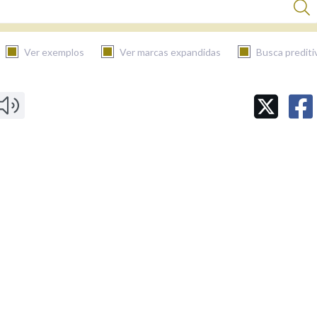
Ver exemplos
Ver marcas expandidas
Busca prediti
BUSCAR NO CONTIDO
Nas definicións
Nos exemplos
Na fraseoloxía