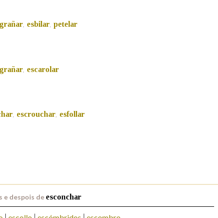
Pertence a
grañar
esbilar
petelar
,
,
grañar
escarolar
AXUDA NA BUSCA
LIMPAR
BUSCA
,
char
escrouchar
esfollar
,
,
s e despois de
esconchar
o
escollo
escómbridos
escombro