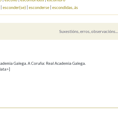
esconder(se)
esconderse
escondidas, ás
Suxestións, erros, observacións...
 Academia Galega. A Coruña: Real Academia Galega.
data>]
Propoño mellorar a definición
Actualización
s