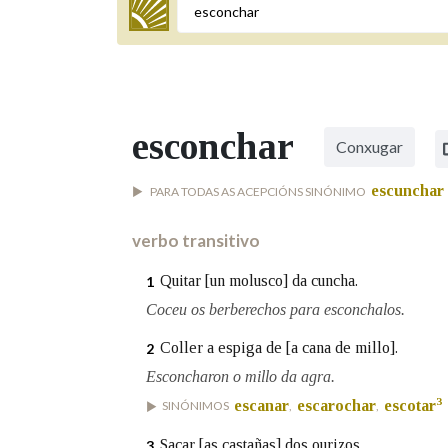
Termo a buscar
esconchar
Conxugar
BUSCAR NOS LEMAS
escunchar
PARA TODAS AS ACEPCIÓNS SINÓNIMO
Comeza por
verbo transitivo
Remata por
Quitar [un molusco] da cuncha.
1
Coceu os berberechos para esconchalos.
Coller a espiga de [a cana de millo].
2
Contén
Esconcharon o millo da agra.
3
escanar
escarochar
escotar
SINÓNIMOS
,
,
OUTRAS OPCIÓNS DE BUSCA
Sacar [as castañas] dos ourizos.
3