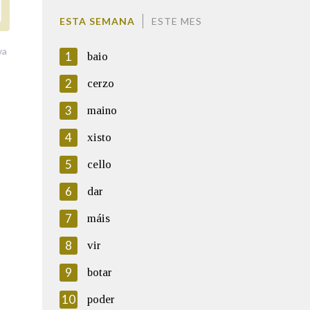
ESTA SEMANA
ESTE MES
va
1
baio
2
cerzo
3
maino
4
xisto
5
cello
6
dar
7
máis
8
vir
9
botar
10
poder