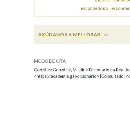
escondedoiro
esconder
AXÚDANOS A MELLORAR
esconchar
SOBRE A PALABRA:
MODO DE CITA
ESCOLLE UNHA OPCIÓN:
González González, M. (dir.): Dicionario da Real
<https://academia.gal/dicionario> [Consultado: <
Observación
Hai un erro na palabra
Falta unha voz
Nome
Apelido
Enderezo electrónico