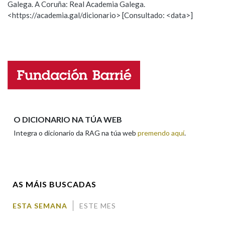
Galega. A Coruña: Real Academia Galega.
Observación
Hai un erro na palabra
<https://academia.gal/dicionario> [Consultado: <data>]
Propoño mellorar a definición
Actualización
Na fraseoloxía
Falta unha voz
Nome
OUTRAS OPCIÓNS DE BUSCA
Marcas gramaticais
Apelidos
O DICIONARIO NA TÚA WEB
Pertence a
Integra o dicionario da RAG na túa web
premendo aquí
.
Enderezo electrónico
LIMPAR
BUSCA
AS MÁIS BUSCADAS
Comentario
ESTA SEMANA
ESTE MES