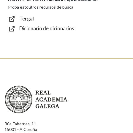
Texto de verificación
Proba estoutros recursos de busca
Tergal
Dicionario de dicionarios
Enviar
Real Academia Galega
Rúa Tabernas, 11
15001 - A Coruña