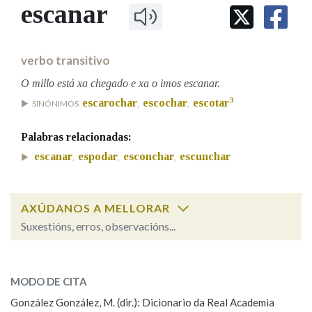
IDENTIDADE CORPORATIVA
escanar
Facebook
Twitter
Youtube
Instagram
Bluesky
BUSCAR NOS LEMAS
FIGURAS HOMENAXEADAS
MARCIAL DEL ADALID
HISTORIA
Comeza por
CASA-MUSEO EMILIA PARDO
verbo transitivo
BAZÁN
60 ANOS DLG
PRIMAVERA DAS LETRAS
O millo está xa chegado e xa o imos escanar.
Remata por
3
escarochar
escochar
escotar
PORTAL DAS PALABRAS
SINÓNIMOS
,
,
Palabras relacionadas:
Contén
escanar
espodar
esconchar
escunchar
,
,
,
AXÚDANOS A MELLORAR
BUSCAR NO CONTIDO
Suxestións, erros, observacións...
Nas definicións
escanar
SOBRE A PALABRA:
MODO DE CITA
ESCOLLE UNHA OPCIÓN:
Nos exemplos
González González, M. (dir.): Dicionario da Real Academia