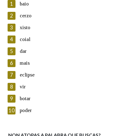
1
baio
2
cerzo
3
xisto
En cumprimento da normativa vixente en materia de
Protección de Datos de Carácter Persoal, a Real Academia
4
coial
Galega informa a aqueles usuarios que faciliten o seu correo
electrónico, así como calquera outra información de carácter
5
dar
persoal, que estes datos serán obxecto de tratamento
automatizado de carácter confidencial e incorporados aos seus
6
mais
ficheiros informáticos. Así mesmo, os usuarios poderán exercer o
seu dereito de acceso, rectificación, oposición e cancelación dos
7
eclipse
seus datos poñéndose en contacto connosco.
8
vir
Lin e acepto as condicións da política de
privacidade
9
botar
Introduce o código que aparece na imaxe:
10
poder
NON ATOPAS A PALABRA QUE BUSCAS?