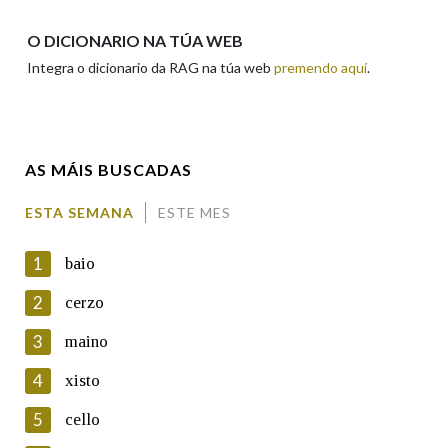
Apelidos
O DICIONARIO NA TÚA WEB
Integra o dicionario da RAG na túa web
premendo aquí
.
Enderezo electrónico
AS MÁIS BUSCADAS
Comentario
ESTA SEMANA
ESTE MES
1
baio
2
cerzo
3
maino
En cumprimento da normativa vixente en materia de
Protección de Datos de Carácter Persoal, a Real Academia
4
xisto
Galega informa a aqueles usuarios que faciliten o seu correo
electrónico, así como calquera outra información de carácter
5
cello
persoal, que estes datos serán obxecto de tratamento
automatizado de carácter confidencial e incorporados aos seus