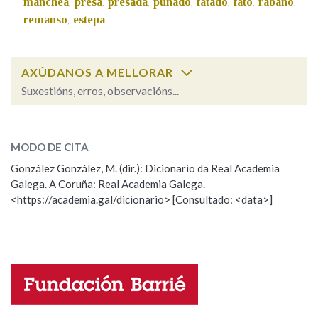
manchea
presa
presada
puñado
fatado
fato
rabaño
,
,
,
,
,
,
,
remanso
estepa
,
Na fraseoloxía
AXÚDANOS A MELLORAR
Suxestións, erros, observacións...
OUTRAS OPCIÓNS DE BUSCA
banco
SOBRE A PALABRA:
Marcas gramaticais
MODO DE CITA
ESCOLLE UNHA OPCIÓN:
González González, M. (dir.): Dicionario da Real Academia
Galega. A Coruña: Real Academia Galega.
Observación
Hai un erro na palabra
Pertence a
<https://academia.gal/dicionario> [Consultado: <data>]
Propoño mellorar a definición
Actualización
Falta unha voz
LIMPAR
BUSCA
Nome