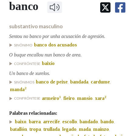
IDENTIDADE CORPORATIVA
banco
Facebook
Twitter
Youtube
Instagram
Bluesky
BUSCAR NOS LEMAS
FIGURAS HOMENAXEADAS
MARCIAL DEL ADALID
HISTORIA
Comeza por
CASA-MUSEO EMILIA PARDO
substantivo masculino
BAZÁN
60 ANOS DLG
PRIMAVERA DAS LETRAS
Sentou no banco por unha acusación de agresión.
Remata por
banco dos acusados
PORTAL DAS PALABRAS
SINÓNIMO
O buque encallou nun banco de area.
baixío
CONFRÓNTESE
Contén
Un banco de xurelos.
banco de peixe
bandada
cardume
SINÓNIMOS
,
,
,
2
manda
BUSCAR NO CONTIDO
1
2
armeiro
fieiro
mansío
xara
CONFRÓNTESE
,
,
,
Nas definicións
Palabras relacionadas:
baixo
barra
arrecife
escollo
bandado
bando
,
,
,
,
,
,
batallón
tropa
trullada
legado
mada
maínzo
Nos exemplos
,
,
,
,
,
,