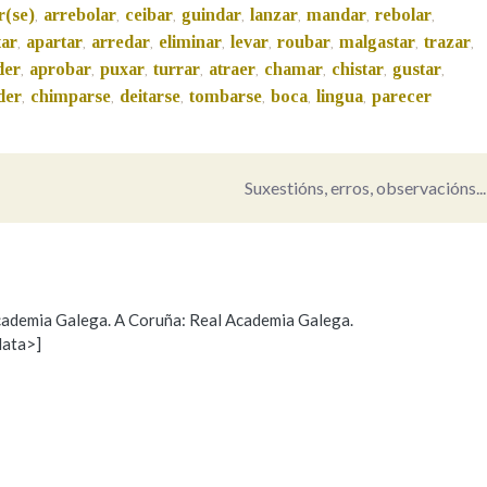
r(se)
arrebolar
ceibar
guindar
lanzar
mandar
rebolar
,
,
,
,
,
,
,
tar
apartar
arredar
eliminar
levar
roubar
malgastar
trazar
,
,
Pertence a
,
,
,
,
,
,
der
aprobar
puxar
turrar
atraer
chamar
chistar
gustar
,
,
,
,
,
,
,
,
der
chimparse
deitarse
tombarse
boca
lingua
parecer
,
,
,
,
,
,
AXUDA NA BUSCA
LIMPAR
BUSCA
Suxestións, erros, observacións...
 Academia Galega. A Coruña: Real Academia Galega.
data>]
Propoño mellorar a definición
Actualización
s