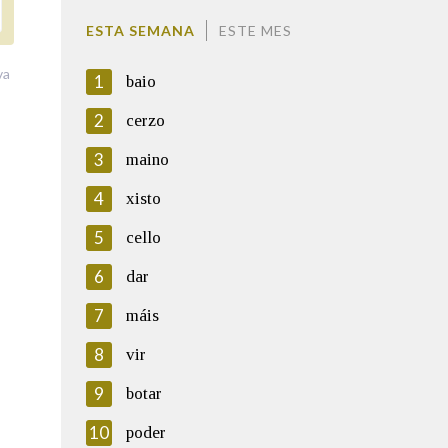
ESTA SEMANA
ESTE MES
va
1
baio
2
cerzo
3
maino
4
xisto
5
cello
6
dar
7
máis
8
vir
9
botar
10
poder