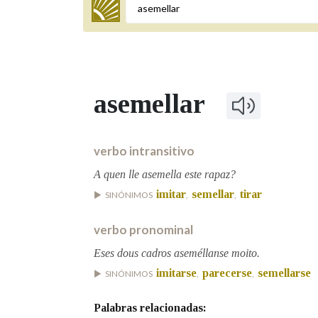
Termo a buscar
asemellar
BUSCAR NOS LEMAS
Comeza por
verbo intransitivo
A quen lle asemella este rapaz?
imitar
semellar
tirar
SINÓNIMOS
,
,
Remata por
verbo pronominal
Eses dous cadros aseméllanse moito.
Contén
imitarse
parecerse
semellarse
SINÓNIMOS
,
,
Palabras relacionadas:
OUTRAS OPCIÓNS DE BUSCA