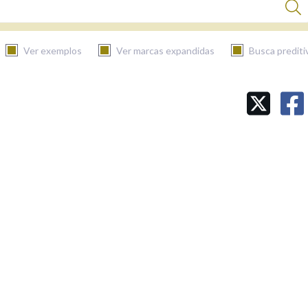
Ver exemplos
Ver marcas expandidas
Busca prediti
BUSCAR NO CONTIDO
Nas definicións
Nos exemplos
Na fraseoloxía