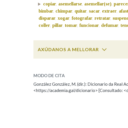
copiar
asemellarse
asemellar(se)
parece
,
,
,
bimbar
chimpar
quitar
sacar
extraer
afas
Marcas gramaticais
,
,
,
,
,
disparar
xogar
fotografar
retratar
suspen
,
,
,
,
coller
pillar
tomar
funcionar
defumar
ten
,
,
,
,
,
AXÚDANOS A MELLORAR
asemellar
SOBRE A PALABRA:
MODO DE CITA
ESCOLLE UNHA OPCIÓN:
González González, M. (dir.): Dicionario da Real
<https://academia.gal/dicionario> [Consultado: <
Observación
Hai un erro na palabra
Falta unha voz
Nome
Apelido