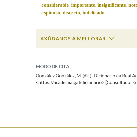
considerable
importante
insignificante
not
,
,
,
Marcas gramaticais
espiñoso
discreto
indelicado
,
,
AXÚDANOS A MELLORAR
sensible
SOBRE A PALABRA:
MODO DE CITA
ESCOLLE UNHA OPCIÓN:
González González, M. (dir.): Dicionario da Real
<https://academia.gal/dicionario> [Consultado: <
Observación
Hai un erro na palabra
Falta unha voz
Nome
Apelido