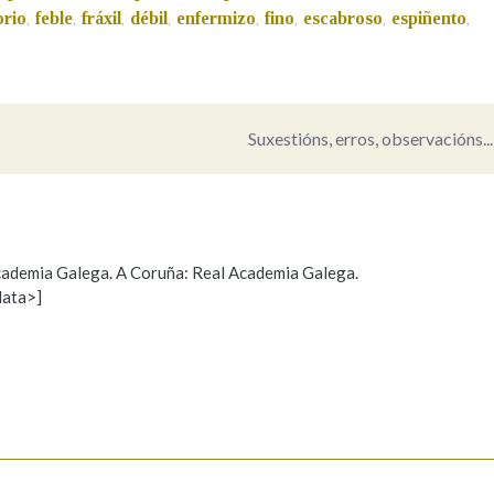
orio
feble
fráxil
débil
enfermizo
fino
escabroso
espiñento
,
,
,
,
,
,
,
,
Pertence a
Suxestións, erros, observacións...
AXUDA NA BUSCA
LIMPAR
BUSCA
 Academia Galega. A Coruña: Real Academia Galega.
data>]
Propoño mellorar a definición
Actualización
s