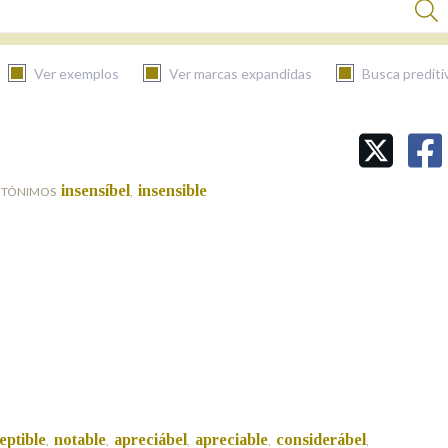
Ver exemplos
Ver marcas expandidas
Busca prediti
BUSCAR NO CONTIDO
insensíbel
insensible
ANTÓNIMOS
,
Nas definicións
Nos exemplos
Na fraseoloxía
eptible
notable
apreciábel
apreciable
considerábel
,
,
,
,
,