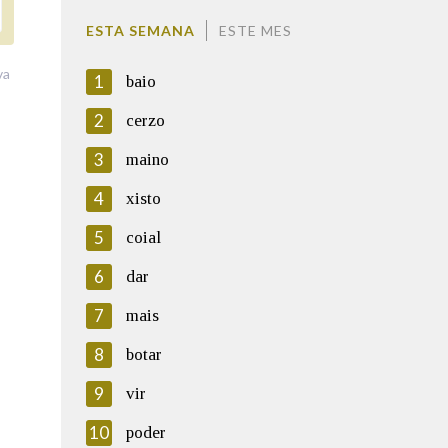
ESTA SEMANA
ESTE MES
va
1
baio
2
cerzo
3
maino
4
xisto
5
coial
6
dar
7
mais
8
botar
9
vir
10
poder