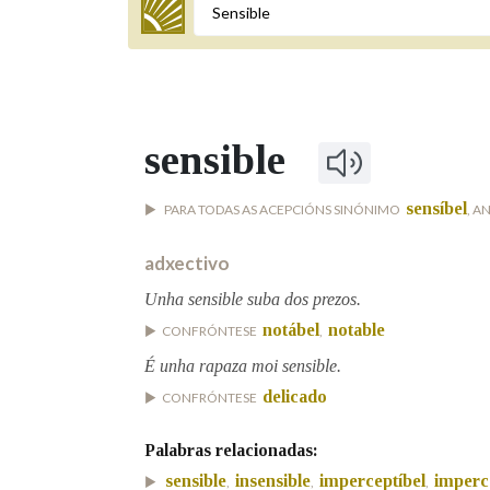
Termo a buscar
sensible
BUSCAR NOS LEMAS
sensíbel
PARA TODAS AS ACEPCIÓNS SINÓNIMO
, 
Comeza por
adxectivo
Unha sensible suba dos prezos.
Remata por
notábel
notable
CONFRÓNTESE
,
É unha rapaza moi sensible.
Contén
delicado
CONFRÓNTESE
Palabras relacionadas:
sensible
insensible
imperceptíbel
imperc
OUTRAS OPCIÓNS DE BUSCA
,
,
,