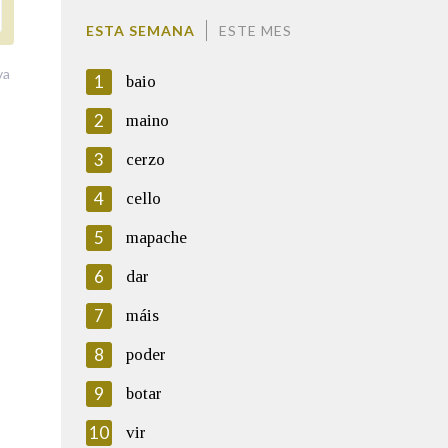
ESTA SEMANA
ESTE MES
va
1
baio
2
maino
3
cerzo
4
cello
5
mapache
6
dar
7
máis
8
poder
9
botar
10
vir