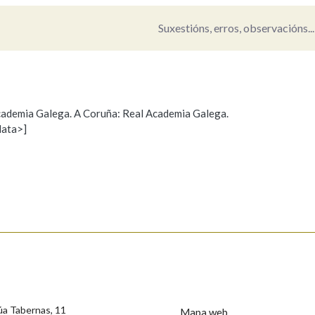
Suxestións, erros, observacións...
Pertence a
AXUDA NA BUSCA
LIMPAR
BUSCA
 Academia Galega. A Coruña: Real Academia Galega.
data>]
Propoño mellorar a definición
Actualización
s
úa Tabernas, 11
Mapa web