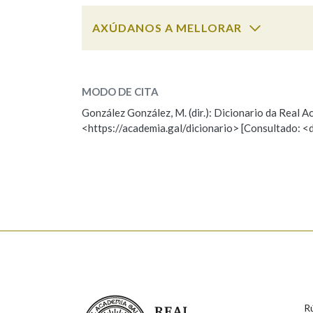
AXÚDANOS A MELLORAR
Marcas gramaticais
imperceptible
SOBRE A PALABRA:
MODO DE CITA
ESCOLLE UNHA OPCIÓN:
González González, M. (dir.): Dicionario da Real
<https://academia.gal/dicionario> [Consultado: <
Observación
Hai un erro na palabra
Falta unha voz
Nome
Apelido
Enderezo electrónico
Real Academia Galega
R