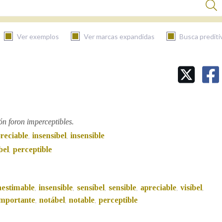
Ver exemplos
Ver marcas expandidas
Busca prediti
BUSCAR NO CONTIDO
Nas definicións
n foron imperceptibles.
reciable
insensíbel
insensible
,
,
Nos exemplos
bel
perceptible
,
Na fraseoloxía
nestimable
insensible
sensíbel
sensible
apreciable
visíbel
,
,
,
,
,
,
importante
notábel
notable
perceptible
,
,
,