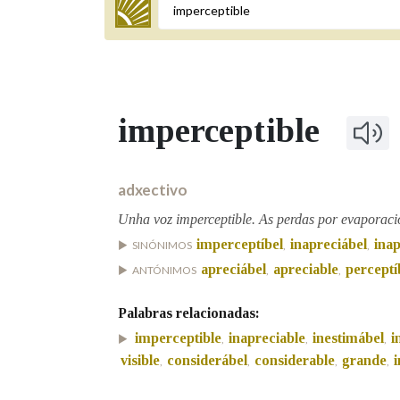
Termo a buscar
imperceptible
BUSCAR NOS LEMAS
Comeza por
adxectivo
Unha voz imperceptible. As perdas por evaporació
imperceptíbel
inapreciábel
inap
SINÓNIMOS
,
,
Remata por
apreciábel
apreciable
perceptí
ANTÓNIMOS
,
,
Palabras relacionadas:
Contén
imperceptible
inapreciable
inestimábel
i
,
,
,
visible
considerábel
considerable
grande
,
,
,
,
OUTRAS OPCIÓNS DE BUSCA