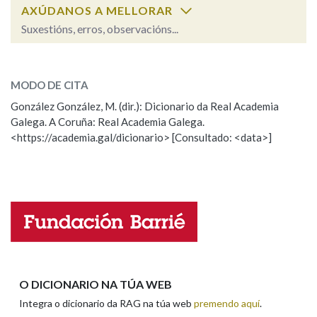
AXÚDANOS A MELLORAR
Suxestións, erros, observacións...
Na fraseoloxía
perceptible
SOBRE A PALABRA:
MODO DE CITA
ESCOLLE UNHA OPCIÓN:
OUTRAS OPCIÓNS DE BUSCA
González González, M. (dir.): Dicionario da Real Academia
Galega. A Coruña: Real Academia Galega.
Observación
Hai un erro na palabra
Marcas gramaticais
<https://academia.gal/dicionario> [Consultado: <data>]
Propoño mellorar a definición
Actualización
Falta unha voz
Pertence a
Nome
LIMPAR
BUSCA
Apelidos
O DICIONARIO NA TÚA WEB
Integra o dicionario da RAG na túa web
premendo aquí
.