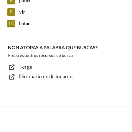
8
poder
Lin e acepto as condicións da política de
privacidade
9
vir
Introduce o código que aparece na imaxe:
10
botar
NON ATOPAS A PALABRA QUE BUSCAS?
Texto de verificación
Proba estoutros recursos de busca
Tergal
Dicionario de dicionarios
Enviar