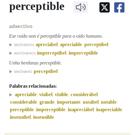
IDENTIDADE CORPORATIVA
perceptible
Facebook
Twitter
Youtube
Instagram
Bluesky
BUSCAR NOS LEMAS
FIGURAS HOMENAXEADAS
MARCIAL DEL ADALID
HISTORIA
Comeza por
CASA-MUSEO EMILIA PARDO
adxectivo
BAZÁN
60 ANOS DLG
PRIMAVERA DAS LETRAS
Ese ruído non é perceptible para o oído humano.
Remata por
apreciábel
apreciable
perceptíbel
PORTAL DAS PALABRAS
SINÓNIMOS
,
,
imperceptíbel
imperceptible
ANTÓNIMOS
,
Unha herdanza perceptible.
Contén
perceptíbel
SINÓNIMO
Palabras relacionadas:
BUSCAR NO CONTIDO
apreciable
visíbel
visible
considerábel
,
,
,
,
considerable
grande
importante
notábel
notable
,
,
,
,
,
Nas definicións
perceptible
imperceptible
inapreciábel
inapreciable
,
,
,
,
insensíbel
insensible
,
Nos exemplos