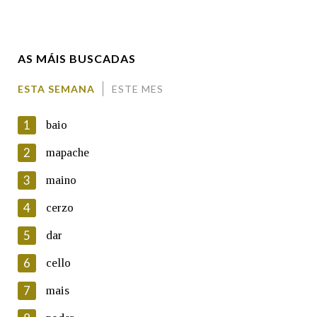
Enderezo electrónico
AS MÁIS BUSCADAS
Comentario
ESTA SEMANA
ESTE MES
1
baio
2
mapache
3
maino
En cumprimento da normativa vixente en materia de
Protección de Datos de Carácter Persoal, a Real Academia
4
cerzo
Galega informa a aqueles usuarios que faciliten o seu correo
electrónico, así como calquera outra información de carácter
5
dar
persoal, que estes datos serán obxecto de tratamento
automatizado de carácter confidencial e incorporados aos seus
6
cello
ficheiros informáticos. Así mesmo, os usuarios poderán exercer o
seu dereito de acceso, rectificación, oposición e cancelación dos
7
mais
seus datos poñéndose en contacto connosco.