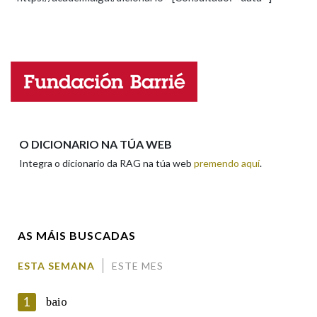
Propoño mellorar a definición
Actualización
Falta unha voz
Nome
Apelidos
O DICIONARIO NA TÚA WEB
Integra o dicionario da RAG na túa web
premendo aquí
.
Enderezo electrónico
AS MÁIS BUSCADAS
Comentario
ESTA SEMANA
ESTE MES
1
baio