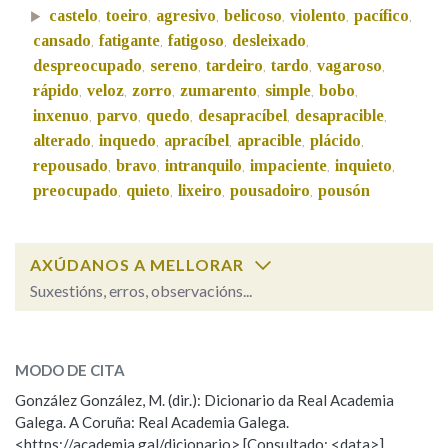
castelo
toeiro
agresivo
belicoso
violento
pacífico
,
,
,
,
,
,
cansado
fatigante
fatigoso
desleixado
,
,
,
,
Na fraseoloxía
despreocupado
sereno
tardeiro
tardo
vagaroso
,
,
,
,
,
rápido
veloz
zorro
zumarento
simple
bobo
,
,
,
,
,
,
inxenuo
parvo
quedo
desapracíbel
desapracible
,
,
,
,
,
alterado
inquedo
apracíbel
apracible
plácido
,
,
,
,
,
OUTRAS OPCIÓNS DE BUSCA
repousado
bravo
intranquilo
impaciente
inquieto
,
,
,
,
,
Marcas gramaticais
preocupado
quieto
lixeiro
pousadoiro
pousón
,
,
,
,
AXÚDANOS A MELLORAR
Pertence a
Suxestións, erros, observacións...
cachazudo
SOBRE A PALABRA:
LIMPAR
BUSCA
MODO DE CITA
ESCOLLE UNHA OPCIÓN:
González González, M. (dir.): Dicionario da Real Academia
Galega. A Coruña: Real Academia Galega.
Observación
Hai un erro na palabra
<https://academia.gal/dicionario> [Consultado: <data>]