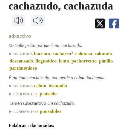
IDENTIDADE CORPORATIVA
cachazudo
, cachazuda
Facebook
Twitter
Youtube
Instagram
Bluesky
BUSCAR NOS LEMAS
FIGURAS HOMENAXEADAS
MARCIAL DEL ADALID
HISTORIA
Comeza por
CASA-MUSEO EMILIA PARDO
BAZÁN
60 ANOS DLG
PRIMAVERA DAS LETRAS
adxectivo
Remata por
PORTAL DAS PALABRAS
Meteulle présa porque é moi cachazudo.
3
bacento
cachorro
calmoso
calmudo
SINÓNIMOS
,
,
,
,
descansado
flegmático
lento
pachorrento
pánfilo
,
,
,
,
,
Contén
parsimonioso
É un home cachazudo, non perde a calma facilmente.
calmo
tranquilo
SINÓNIMOS
,
BUSCAR NO CONTIDO
pausado
CONFRÓNTESE
Nas definicións
Tamén substantivo
Un cachazudo.
pousafoles
CONFRÓNTESE
Nos exemplos
Palabras relacionadas: