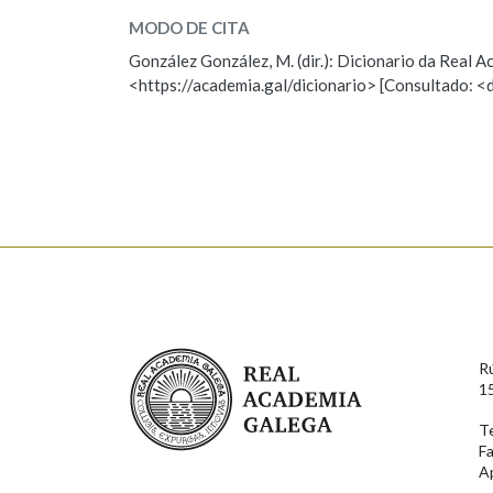
MODO DE CITA
ESCOLLE UNHA OPCIÓN:
González González, M. (dir.): Dicionario da Real
<https://academia.gal/dicionario> [Consultado: <
Observación
Hai un erro na palabra
Falta unha voz
Nome
Apelido
Enderezo electrónico
Real Academia Galega
R
Comentario
1
T
F
A