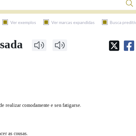
Ver exemplos
Ver marcas expandidas
Busca prediti
nsada
BUSCAR NO CONTIDO
Nas definicións
Nos exemplos
de realizar comodamente e sen fatigarse.
Na fraseoloxía
acer as cousas.