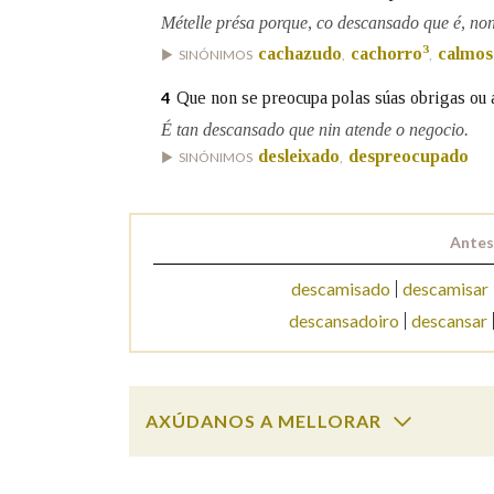
Mételle présa porque, co descansado que é, non 
Marcas gramaticais
3
cachazudo
cachorro
calmos
SINÓNIMOS
,
,
Que non se preocupa polas súas obrigas ou 
4
É tan descansado que nin atende o negocio.
desleixado
despreocupado
SINÓNIMOS
,
Antes
descamisado
descamisar
descansadoiro
descansar
AXÚDANOS A MELLORAR
descansado
SOBRE A PALABRA: