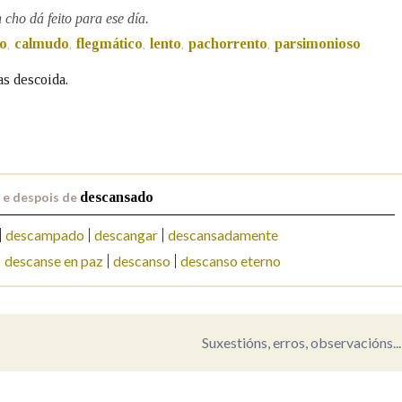
cho dá feito para ese día.
Pertence a
o
calmudo
flegmático
lento
pachorrento
parsimonioso
,
,
,
,
,
as descoida.
AXUDA NA BUSCA
LIMPAR
BUSCA
 e despois de
descansado
descampado
descangar
descansadamente
descanse en paz
descanso
descanso eterno
Suxestións, erros, observacións...