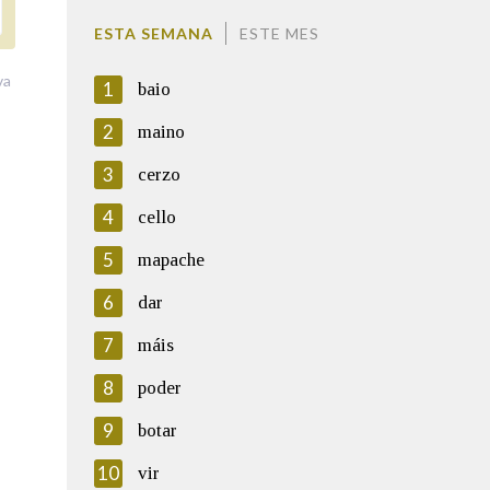
ESTA SEMANA
ESTE MES
va
1
baio
2
maino
3
cerzo
4
cello
5
mapache
6
dar
7
máis
8
poder
9
botar
10
vir