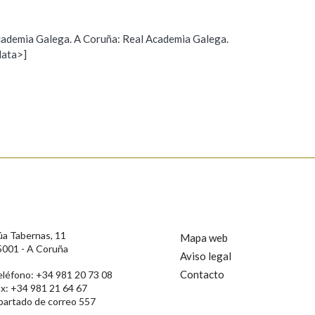
 Academia Galega. A Coruña: Real Academia Galega.
data>]
Propoño mellorar a definición
Actualización
s
úa Tabernas, 11
Mapa web
5001 - A Coruña
Aviso legal
Contacto
eléfono: +34 981 20 73 08
ax: +34 981 21 64 67
partado de correo 557