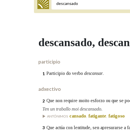
Termo a buscar
descansado
, desca
BUSCAR NOS LEMAS
Comeza por
participio
Participio do verbo
descansar
.
1
Remata por
adxectivo
Que non require moito esforzo ou que se po
2
Contén
Ten un traballo moi descansado.
cansado
fatigante
fatigoso
ANTÓNIMOS
,
,
Que actúa con lentitude, sen apresurarse a f
3
OUTRAS OPCIÓNS DE BUSCA