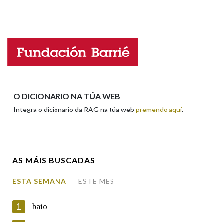
Propoño mellorar a definición
Actualización
Falta unha voz
Nome
Apelidos
O DICIONARIO NA TÚA WEB
Integra o dicionario da RAG na túa web
premendo aquí
.
Enderezo electrónico
AS MÁIS BUSCADAS
Comentario
ESTA SEMANA
ESTE MES
1
baio