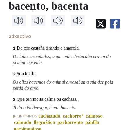
IDENTIDADE CORPORATIVA
bacento
, bacenta
Facebook
Twitter
Youtube
Instagram
Bluesky
BUSCAR NOS LEMAS
FIGURAS HOMENAXEADAS
MARCIAL DEL ADALID
HISTORIA
Comeza por
CASA-MUSEO EMILIA PARDO
BAZÁN
60 ANOS DLG
PRIMAVERA DAS LETRAS
adxectivo
Remata por
PORTAL DAS PALABRAS
De cor castaña tirando a amarela.
1
De todos os cabalos, o que máis destacaba era un de
pelame bacento.
Contén
Sen brillo.
2
Os ollos bacentos do animal amosaban a súa dor pola
perda do amo.
BUSCAR NO CONTIDO
Que ten moita calma ou cachaza.
3
Nas definicións
Todo o fai devagar, é moi bacento.
3
cachazudo
cachorro
calmoso
SINÓNIMOS
,
,
,
calmudo
flegmático
pachorrento
pánfilo
,
,
,
,
Nos exemplos
parsimonioso