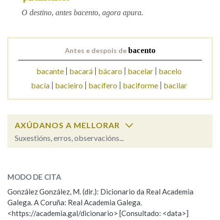
O destino, antes bacento, agora apura.
Na fraseoloxía
Antes e despois de
bacento
bacante
bacará
bácaro
bacelar
bacelo
OUTRAS OPCIÓNS DE BUSCA
bacía
bacieiro
bacífero
baciforme
bacilar
Marcas gramaticais
AXÚDANOS A MELLORAR
Pertence a
Suxestións, erros, observacións...
bacento
SOBRE A PALABRA:
LIMPAR
BUSCA
MODO DE CITA
ESCOLLE UNHA OPCIÓN:
González González, M. (dir.): Dicionario da Real Academia
Galega. A Coruña: Real Academia Galega.
Observación
Hai un erro na palabra
<https://academia.gal/dicionario> [Consultado: <data>]