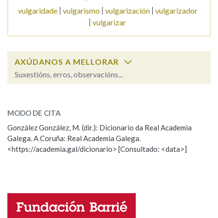
vulgaridade
vulgarismo
vulgarización
vulgarizador
vulgarizar
AXÚDANOS A MELLORAR
Suxestións, erros, observacións...
vulgar
SOBRE A PALABRA:
MODO DE CITA
ESCOLLE UNHA OPCIÓN:
González González, M. (dir.): Dicionario da Real Academia
Galega. A Coruña: Real Academia Galega.
Observación
Hai un erro na palabra
<https://academia.gal/dicionario> [Consultado: <data>]
Propoño mellorar a definición
Actualización
Falta unha voz
Nome