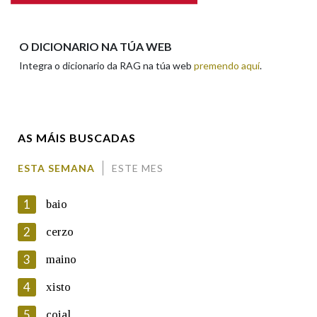
Apelidos
O DICIONARIO NA TÚA WEB
Integra o dicionario da RAG na túa web
premendo aquí
.
Enderezo electrónico
AS MÁIS BUSCADAS
Comentario
ESTA SEMANA
ESTE MES
1
baio
2
cerzo
3
maino
En cumprimento da normativa vixente en materia de
Protección de Datos de Carácter Persoal, a Real Academia
4
xisto
Galega informa a aqueles usuarios que faciliten o seu correo
electrónico, así como calquera outra información de carácter
5
coial