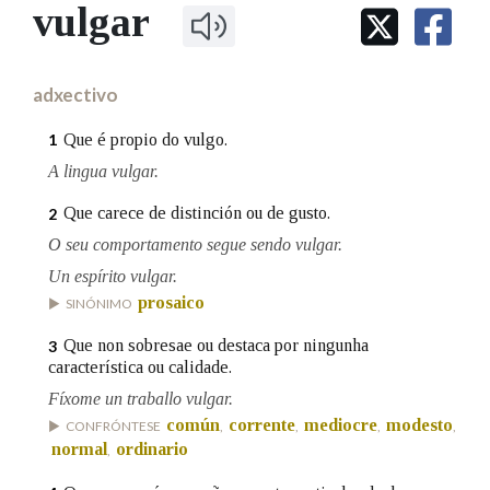
IDENTIDADE CORPORATIVA
vulgar
Facebook
Twitter
Youtube
Instagram
Bluesky
BUSCAR NOS LEMAS
FIGURAS HOMENAXEADAS
MARCIAL DEL ADALID
HISTORIA
Comeza por
CASA-MUSEO EMILIA PARDO
adxectivo
BAZÁN
60 ANOS DLG
PRIMAVERA DAS LETRAS
Que é propio do vulgo.
1
Remata por
PORTAL DAS PALABRAS
A lingua vulgar.
Que carece de distinción ou de gusto.
2
Contén
O seu comportamento segue sendo vulgar.
Un espírito vulgar.
prosaico
SINÓNIMO
BUSCAR NO CONTIDO
Que non sobresae ou destaca por ningunha
3
característica ou calidade.
Nas definicións
Fíxome un traballo vulgar.
común
corrente
mediocre
modesto
CONFRÓNTESE
,
,
,
,
normal
ordinario
,
Nos exemplos