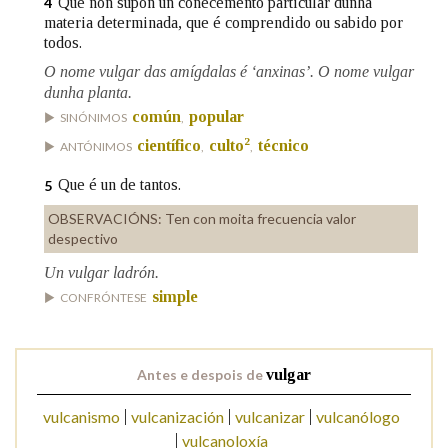
Que non supón un coñecemento particular dunha
4
materia determinada, que é comprendido ou sabido por
todos.
Na fraseoloxía
O nome vulgar das amígdalas é ‘anxinas’. O nome vulgar
dunha planta.
común
popular
SINÓNIMOS
,
2
OUTRAS OPCIÓNS DE BUSCA
científico
culto
técnico
ANTÓNIMOS
,
,
Que é un de tantos.
5
Marcas gramaticais
OBSERVACIÓNS:
Ten con moita frecuencia valor
despectivo
Pertence a
Un vulgar ladrón.
simple
CONFRÓNTESE
LIMPAR
BUSCA
Antes e despois de
vulgar
vulcanismo
vulcanización
vulcanizar
vulcanólogo
vulcanoloxía