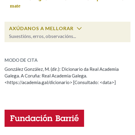
mate
AXÚDANOS A MELLORAR
Suxestións, erros, observacións...
frouxo
SOBRE A PALABRA:
MODO DE CITA
ESCOLLE UNHA OPCIÓN:
González González, M. (dir.): Dicionario da Real Academia
Galega. A Coruña: Real Academia Galega.
Observación
Hai un erro na palabra
<https://academia.gal/dicionario> [Consultado: <data>]
Propoño mellorar a definición
Actualización
Falta unha voz
Nome