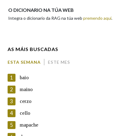
Apelidos
O DICIONARIO NA TÚA WEB
Integra o dicionario da RAG na túa web
premendo aquí
.
Enderezo electrónico
AS MÁIS BUSCADAS
Comentario
ESTA SEMANA
ESTE MES
1
baio
2
maino
3
cerzo
En cumprimento da normativa vixente en materia de
Protección de Datos de Carácter Persoal, a Real Academia
4
cello
Galega informa a aqueles usuarios que faciliten o seu correo
electrónico, así como calquera outra información de carácter
5
mapache
persoal, que estes datos serán obxecto de tratamento
automatizado de carácter confidencial e incorporados aos seus