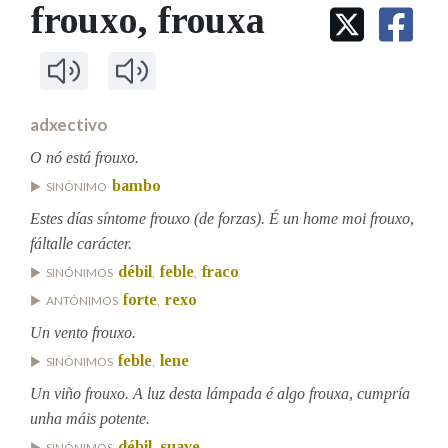
IDENTIDADE CORPORATIVA
frouxo
, frouxa
Facebook
Twitter
Youtube
Instagram
Bluesky
BUSCAR NOS LEMAS
FIGURAS HOMENAXEADAS
MARCIAL DEL ADALID
HISTORIA
Comeza por
CASA-MUSEO EMILIA PARDO
BAZÁN
60 ANOS DLG
PRIMAVERA DAS LETRAS
adxectivo
Remata por
PORTAL DAS PALABRAS
O nó está frouxo.
bambo
SINÓNIMO
Contén
Estes días síntome frouxo (de forzas). É un home moi frouxo,
fáltalle carácter.
débil
feble
fraco
SINÓNIMOS
,
,
forte
rexo
ANTÓNIMOS
,
BUSCAR NO CONTIDO
Un vento frouxo.
Nas definicións
feble
lene
SINÓNIMOS
,
Un viño frouxo. A luz desta lámpada é algo frouxa, cumpría
unha máis potente.
Nos exemplos
débil
suave
SINÓNIMOS
,