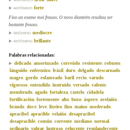
forte
ANTÓNIMO
Na fraseoloxía
Fixo un exame moi frouxo. O novo dianteiro resultou ser
bastante frouxo.
mediocre
SINÓNIMO
brillante
ANTÓNIMO
OUTRAS OPCIÓNS DE BUSCA
Marcas gramaticais
Palabras relacionadas:
delicado
amortuxado
correúdo
resistente
robusto
,
,
,
,
,
lánguido
enfermizo
fráxil
duro
delgado
descarnado
,
,
,
,
,
,
Pertence a
magro
gordo
esfameado
baril
recio
varudo
,
,
,
,
,
,
vigoroso
entendido
instruído
versado
valente
,
,
,
,
,
membrudo
agudo
fortaleza
castelo
cidadela
,
,
,
,
,
fortificación
fortemente
alto
buxo
áspero
avelaíño
,
,
,
,
,
,
LIMPAR
BUSCA
brando
doce
leve
lixeiro
fino
maino
moderado
,
,
,
,
,
,
,
apracíbel
apracible
velaíño
desapracíbel
,
,
,
,
desapracible
común
corrente
mediano
normal
,
,
,
,
,
ordinario
vulgar
lustroso
relucente
resplandecente
,
,
,
,
,