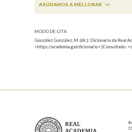
AXÚDANOS A MELLORAR
Marcas gramaticais
versado
SOBRE A PALABRA:
MODO DE CITA
ESCOLLE UNHA OPCIÓN:
González González, M. (dir.): Dicionario da Real
<https://academia.gal/dicionario> [Consultado: <
Observación
Hai un erro na palabra
Falta unha voz
Nome
Apelido
Enderezo electrónico
Real Academia Galega
R
Comentario
1