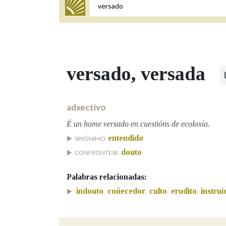
Termo a buscar
versado
, versada
BUSCAR NOS LEMAS
Comeza por
adxectivo
É un home versado en cuestións de ecoloxía.
entendido
SINÓNIMO
Remata por
douto
CONFRÓNTESE
Palabras relacionadas:
Contén
indouto
coñecedor
culto
erudito
instruí
,
,
,
,
OUTRAS OPCIÓNS DE BUSCA