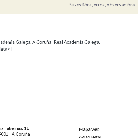
Suxestións, erros, observacións...
Pertence a
 Academia Galega. A Coruña: Real Academia Galega.
AXUDA NA BUSCA
LIMPAR
BUSCA
data>]
Propoño mellorar a definición
Actualización
s
úa Tabernas, 11
Mapa web
5001 - A Coruña
Aviso legal