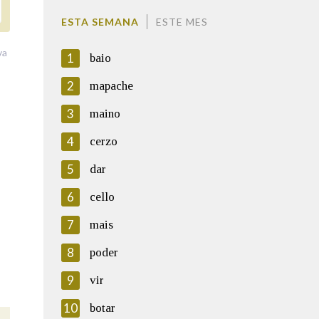
ESTA SEMANA
ESTE MES
va
1
baio
2
mapache
3
maino
4
cerzo
5
dar
6
cello
7
mais
8
poder
9
vir
10
botar