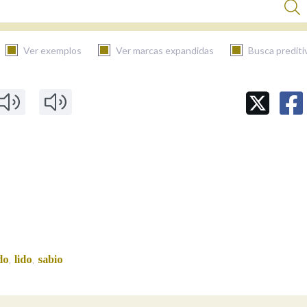
Ver exemplos
Ver marcas expandidas
Busca prediti
BUSCAR NO CONTIDO
Nas definicións
Nos exemplos
Na fraseoloxía
do
lido
sabio
,
,