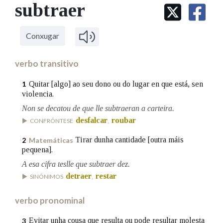
IDENTIDADE CORPORATIVA
subtraer
Facebook
Twitter
Youtube
Instagram
Bluesky
BUSCAR NOS LEMAS
FIGURAS HOMENAXEADAS
MARCIAL DEL ADALID
HISTORIA
Comeza por
CASA-MUSEO EMILIA PARDO
Conxugar
BAZÁN
60 ANOS DLG
PRIMAVERA DAS LETRAS
verbo transitivo
Remata por
PORTAL DAS PALABRAS
Quitar [algo] ao seu dono ou do lugar en que está, sen
1
violencia.
Non se decatou de que lle subtraeran a carteira.
Contén
desfalcar
roubar
CONFRÓNTESE
,
Tirar dunha cantidade [outra máis
2
Matemáticas
pequena].
BUSCAR NO CONTIDO
A esa cifra teslle que subtraer dez.
Nas definicións
detraer
restar
SINÓNIMOS
,
verbo pronominal
Nos exemplos
Evitar unha cousa que resulta ou pode resultar molesta
3