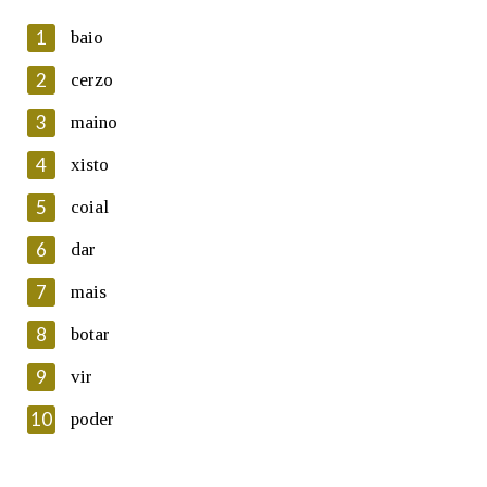
1
baio
2
cerzo
3
maino
En cumprimento da normativa vixente en materia de
Protección de Datos de Carácter Persoal, a Real Academia
4
xisto
Galega informa a aqueles usuarios que faciliten o seu correo
electrónico, así como calquera outra información de carácter
5
coial
persoal, que estes datos serán obxecto de tratamento
automatizado de carácter confidencial e incorporados aos seus
6
dar
ficheiros informáticos. Así mesmo, os usuarios poderán exercer o
seu dereito de acceso, rectificación, oposición e cancelación dos
7
mais
seus datos poñéndose en contacto connosco.
8
botar
Lin e acepto as condicións da política de
privacidade
9
vir
Introduce o código que aparece na imaxe:
10
poder