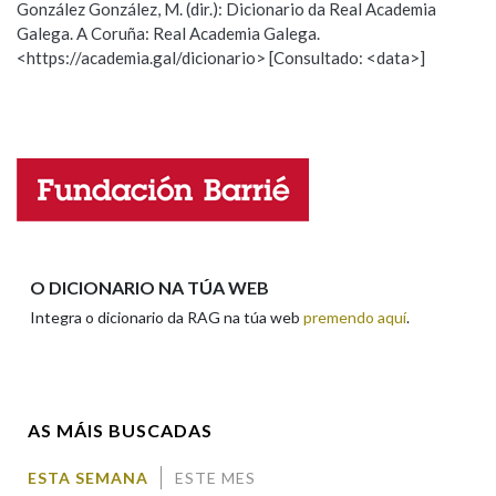
González González, M. (dir.): Dicionario da Real Academia
Galega. A Coruña: Real Academia Galega.
Observación
Hai un erro na palabra
<https://academia.gal/dicionario> [Consultado: <data>]
Propoño mellorar a definición
Actualización
Falta unha voz
Nome
Apelidos
O DICIONARIO NA TÚA WEB
Integra o dicionario da RAG na túa web
premendo aquí
.
Enderezo electrónico
AS MÁIS BUSCADAS
Comentario
ESTA SEMANA
ESTE MES