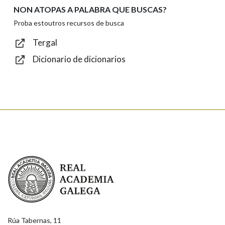
NON ATOPAS A PALABRA QUE BUSCAS?
Texto de verificación
Proba estoutros recursos de busca
Tergal
Dicionario de dicionarios
Enviar
Real Academia Galega
Rúa Tabernas, 11