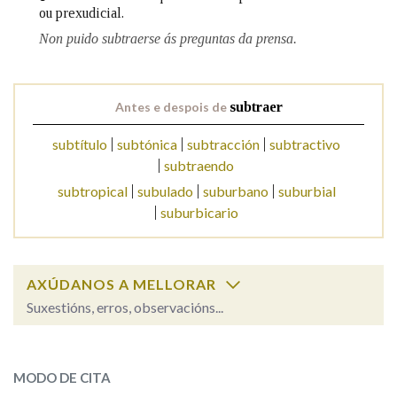
ou prexudicial.
Non puido subtraerse ás preguntas da prensa.
Na fraseoloxía
Antes e despois de
subtraer
OUTRAS OPCIÓNS DE BUSCA
subtítulo
subtónica
subtracción
subtractivo
subtraendo
Marcas gramaticais
subtropical
subulado
suburbano
suburbial
suburbicario
Pertence a
AXÚDANOS A MELLORAR
Suxestións, erros, observacións...
LIMPAR
BUSCA
subtraer
SOBRE A PALABRA:
MODO DE CITA
ESCOLLE UNHA OPCIÓN: