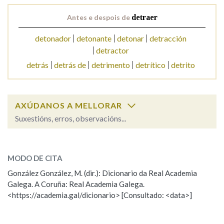
Antes e despois de
detraer
Na fraseoloxía
detonador
detonante
detonar
detracción
detractor
detrás
detrás de
detrimento
detrítico
detrito
OUTRAS OPCIÓNS DE BUSCA
Marcas gramaticais
AXÚDANOS A MELLORAR
Suxestións, erros, observacións...
Pertence a
detraer
SOBRE A PALABRA:
MODO DE CITA
ESCOLLE UNHA OPCIÓN:
González González, M. (dir.): Dicionario da Real Academia
LIMPAR
BUSCA
Galega. A Coruña: Real Academia Galega.
Observación
Hai un erro na palabra
<https://academia.gal/dicionario> [Consultado: <data>]
Propoño mellorar a definición
Actualización
Falta unha voz