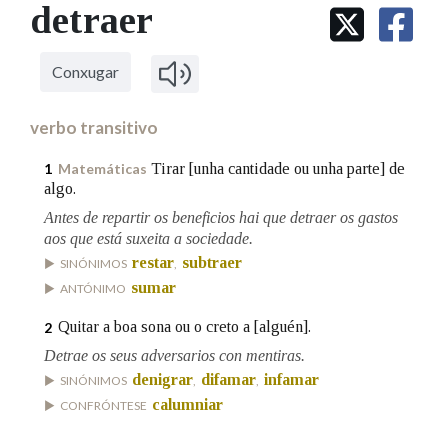
IDENTIDADE CORPORATIVA
detraer
Facebook
Twitter
Youtube
Instagram
Bluesky
BUSCAR NOS LEMAS
FIGURAS HOMENAXEADAS
MARCIAL DEL ADALID
HISTORIA
Comeza por
CASA-MUSEO EMILIA PARDO
Conxugar
BAZÁN
60 ANOS DLG
PRIMAVERA DAS LETRAS
verbo transitivo
Remata por
PORTAL DAS PALABRAS
Tirar [unha cantidade ou unha parte] de
1
Matemáticas
algo.
Antes de repartir os beneficios hai que detraer os gastos
Contén
aos que está suxeita a sociedade.
restar
subtraer
SINÓNIMOS
,
sumar
ANTÓNIMO
BUSCAR NO CONTIDO
Quitar a boa sona ou o creto a [alguén].
2
Nas definicións
Detrae os seus adversarios con mentiras.
denigrar
difamar
infamar
SINÓNIMOS
,
,
calumniar
CONFRÓNTESE
Nos exemplos