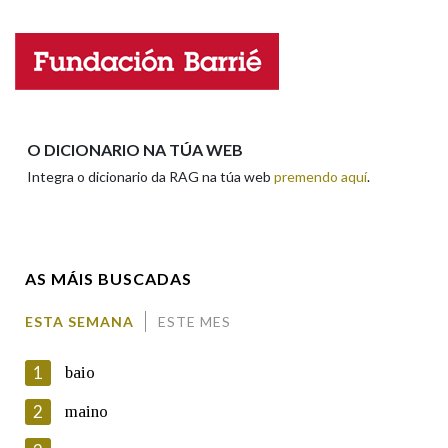
Nome
Apelidos
O DICIONARIO NA TÚA WEB
Integra o dicionario da RAG na túa web
premendo aquí
.
Enderezo electrónico
AS MÁIS BUSCADAS
Comentario
ESTA SEMANA
ESTE MES
1
baio
2
maino