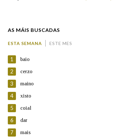
Enderezo electrónico
AS MÁIS BUSCADAS
Comentario
ESTA SEMANA
ESTE MES
1
baio
2
cerzo
3
maino
En cumprimento da normativa vixente en materia de
Protección de Datos de Carácter Persoal, a Real Academia
4
xisto
Galega informa a aqueles usuarios que faciliten o seu correo
electrónico, así como calquera outra información de carácter
5
coial
persoal, que estes datos serán obxecto de tratamento
automatizado de carácter confidencial e incorporados aos seus
6
dar
ficheiros informáticos. Así mesmo, os usuarios poderán exercer o
seu dereito de acceso, rectificación, oposición e cancelación dos
7
mais
seus datos poñéndose en contacto connosco.