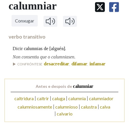
IDENTIDADE CORPORATIVA
calumniar
Facebook
Twitter
Youtube
Instagram
Bluesky
BUSCAR NOS LEMAS
FIGURAS HOMENAXEADAS
MARCIAL DEL ADALID
HISTORIA
Comeza por
CASA-MUSEO EMILIA PARDO
Conxugar
BAZÁN
60 ANOS DLG
PRIMAVERA DAS LETRAS
verbo transitivo
Remata por
PORTAL DAS PALABRAS
Dicir calumnias de [alguén].
Non consentiu que o calumniasen.
Contén
desacreditar
difamar
infamar
CONFRÓNTESE
,
,
Antes e despois de
calumniar
BUSCAR NO CONTIDO
caltridura
caltrir
caluga
calumnia
calumniador
Nas definicións
calumniosamente
calumnioso
calustra
calva
calvario
Nos exemplos