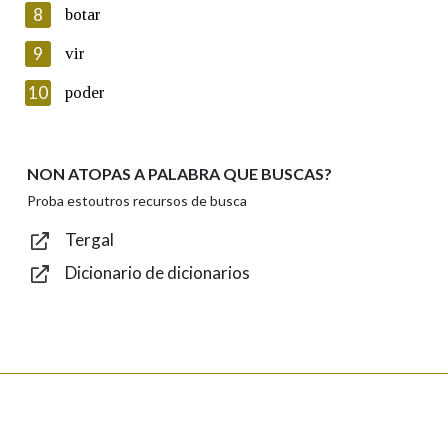
8
botar
Lin e acepto as condicións da política de
privacidade
9
vir
Introduce o código que aparece na imaxe:
10
poder
NON ATOPAS A PALABRA QUE BUSCAS?
Texto de verificación
Proba estoutros recursos de busca
Tergal
Dicionario de dicionarios
Enviar