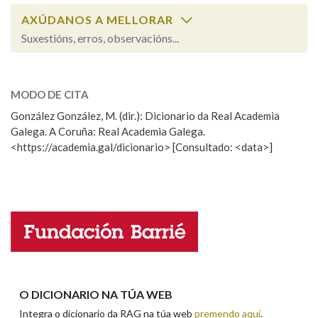
AXÚDANOS A MELLORAR
Suxestións, erros, observacións...
Na fraseoloxía
calumniar
SOBRE A PALABRA:
MODO DE CITA
ESCOLLE UNHA OPCIÓN:
OUTRAS OPCIÓNS DE BUSCA
González González, M. (dir.): Dicionario da Real Academia
Galega. A Coruña: Real Academia Galega.
Observación
Hai un erro na palabra
Marcas gramaticais
<https://academia.gal/dicionario> [Consultado: <data>]
Propoño mellorar a definición
Actualización
Falta unha voz
Pertence a
Nome
LIMPAR
BUSCA
Apelidos
O DICIONARIO NA TÚA WEB
Integra o dicionario da RAG na túa web
premendo aquí
.