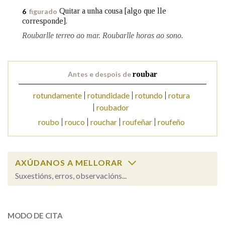
Quitar a unha cousa [algo que lle
6
figurado
corresponde].
Roubarlle terreo ao mar. Roubarlle horas ao sono.
Antes e despois de
roubar
rotundamente
rotundidade
rotundo
rotura
roubador
roubo
rouco
rouchar
roufeñar
roufeño
AXÚDANOS A MELLORAR
Suxestións, erros, observacións...
roubar
SOBRE A PALABRA:
MODO DE CITA
ESCOLLE UNHA OPCIÓN: