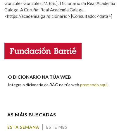
González González, M. (dir.): Dicionario da Real Academia
Galega. A Coruña: Real Academia Galega.
Observación
Hai un erro na palabra
<https://academia.gal/dicionario> [Consultado: <data>]
Propoño mellorar a definición
Actualización
Falta unha voz
Nome
Apelidos
O DICIONARIO NA TÚA WEB
Integra o dicionario da RAG na túa web
premendo aquí
.
Enderezo electrónico
AS MÁIS BUSCADAS
Comentario
ESTA SEMANA
ESTE MES