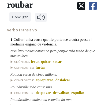
IDENTIDADE CORPORATIVA
roubar
Facebook
Twitter
Youtube
Instagram
Bluesky
BUSCAR NOS LEMAS
FIGURAS HOMENAXEADAS
MARCIAL DEL ADALID
HISTORIA
Comeza por
CASA-MUSEO EMILIA PARDO
Conxugar
BAZÁN
60 ANOS DLG
PRIMAVERA DAS LETRAS
verbo transitivo
Remata por
PORTAL DAS PALABRAS
Coller [unha cousa que lle pertence a outra persoa]
1
mediante engano ou violencia.
Non levo moitos cartos no peto porque teño medo de que
Contén
mos rouben.
levar
quitar
sacar
SINÓNIMOS
,
,
furtar
CONFRÓNTESE
BUSCAR NO CONTIDO
Roubou cerca de cinco millóns.
apropiarse
desfalcar
CONFRÓNTESE
,
Nas definicións
Roubáronlle todo canto tiña.
despoxar
desvalixar
espoliar
CONFRÓNTESE
,
,
Roubáronlle a maleta na estación do tren.
Nos exemplos