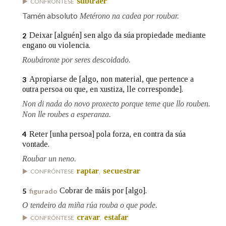
subtraer
CONFRÓNTESE
Tamén absoluto
Metérono na cadea por roubar.
Na fraseoloxía
Deixar [alguén] sen algo da súa propiedade mediante
2
engano ou violencia.
Roubáronte por seres descoidado.
OUTRAS OPCIÓNS DE BUSCA
Apropiarse de [algo, non material, que pertence a
3
outra persoa ou que, en xustiza, lle corresponde].
Marcas gramaticais
Non di nada do novo proxecto porque teme que llo rouben.
Non lle roubes a esperanza.
Pertence a
Reter [unha persoa] pola forza, en contra da súa
4
vontade.
Roubar un neno.
raptar
secuestrar
CONFRÓNTESE
,
LIMPAR
BUSCA
Cobrar de máis por [algo].
5
figurado
O tendeiro da miña rúa rouba o que pode.
cravar
estafar
CONFRÓNTESE
,