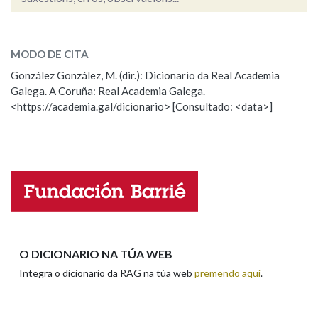
vindo
SOBRE A PALABRA:
Na fraseoloxía
MODO DE CITA
ESCOLLE UNHA OPCIÓN:
González González, M. (dir.): Dicionario da Real Academia
Galega. A Coruña: Real Academia Galega.
Observación
Hai un erro na palabra
OUTRAS OPCIÓNS DE BUSCA
<https://academia.gal/dicionario> [Consultado: <data>]
Propoño mellorar a definición
Actualización
Marcas gramaticais
Falta unha voz
Nome
Pertence a
Apelidos
LIMPAR
BUSCA
O DICIONARIO NA TÚA WEB
Integra o dicionario da RAG na túa web
premendo aquí
.
Enderezo electrónico