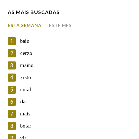
AS MÁIS BUSCADAS
Comentario
ESTA SEMANA
ESTE MES
1
baio
2
cerzo
3
maino
En cumprimento da normativa vixente en materia de
Protección de Datos de Carácter Persoal, a Real Academia
4
xisto
Galega informa a aqueles usuarios que faciliten o seu correo
electrónico, así como calquera outra información de carácter
5
coial
persoal, que estes datos serán obxecto de tratamento
automatizado de carácter confidencial e incorporados aos seus
6
dar
ficheiros informáticos. Así mesmo, os usuarios poderán exercer o
seu dereito de acceso, rectificación, oposición e cancelación dos
7
mais
seus datos poñéndose en contacto connosco.
8
botar
Lin e acepto as condicións da política de
privacidade
9
vir