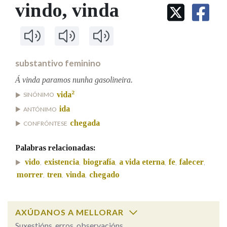
IDENTIDADE CORPORATIVA
vindo
, vinda
Facebook
Twitter
Youtube
Instagram
Bluesky
BUSCAR NOS LEMAS
FIGURAS HOMENAXEADAS
MARCIAL DEL ADALID
HISTORIA
Comeza por
CASA-MUSEO EMILIA PARDO
BAZÁN
60 ANOS DLG
PRIMAVERA DAS LETRAS
substantivo feminino
Remata por
PORTAL DAS PALABRAS
Á vinda paramos nunha gasolineira.
2
vida
SINÓNIMO
ida
ANTÓNIMO
Contén
chegada
CONFRÓNTESE
Palabras relacionadas:
BUSCAR NO CONTIDO
vido
existencia
biografía
a vida eterna
fe
falecer
,
,
,
,
,
,
morrer
tren
vinda
chegado
,
,
,
Nas definicións
AXÚDANOS A MELLORAR
Nos exemplos
Suxestións, erros, observacións...