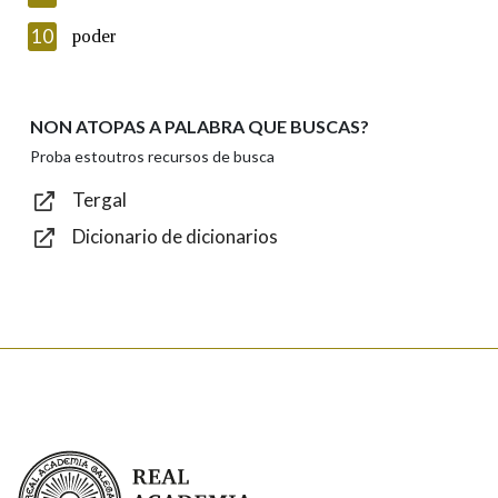
Introduce o código que aparece na imaxe:
10
poder
NON ATOPAS A PALABRA QUE BUSCAS?
Texto de verificación
Proba estoutros recursos de busca
Tergal
Dicionario de dicionarios
Enviar
Real Academia Galega