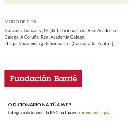
existencia
SOBRE A PALABRA:
Na fraseoloxía
MODO DE CITA
ESCOLLE UNHA OPCIÓN:
González González, M. (dir.): Dicionario da Real Academia
Galega. A Coruña: Real Academia Galega.
Observación
Hai un erro na palabra
OUTRAS OPCIÓNS DE BUSCA
<https://academia.gal/dicionario> [Consultado: <data>]
Propoño mellorar a definición
Actualización
Marcas gramaticais
Falta unha voz
Nome
Pertence a
Apelidos
LIMPAR
BUSCA
O DICIONARIO NA TÚA WEB
Integra o dicionario da RAG na túa web
premendo aquí
.
Enderezo electrónico