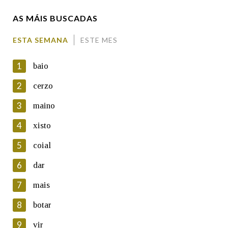
AS MÁIS BUSCADAS
Comentario
ESTA SEMANA
ESTE MES
1
baio
2
cerzo
3
maino
En cumprimento da normativa vixente en materia de
Protección de Datos de Carácter Persoal, a Real Academia
4
xisto
Galega informa a aqueles usuarios que faciliten o seu correo
electrónico, así como calquera outra información de carácter
5
coial
persoal, que estes datos serán obxecto de tratamento
automatizado de carácter confidencial e incorporados aos seus
6
dar
ficheiros informáticos. Así mesmo, os usuarios poderán exercer o
seu dereito de acceso, rectificación, oposición e cancelación dos
7
mais
seus datos poñéndose en contacto connosco.
8
botar
Lin e acepto as condicións da política de
privacidade
9
vir