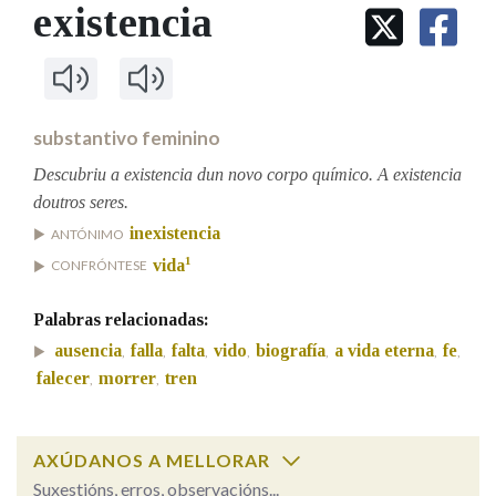
IDENTIDADE CORPORATIVA
existencia
Facebook
Twitter
Youtube
Instagram
Bluesky
BUSCAR NOS LEMAS
FIGURAS HOMENAXEADAS
MARCIAL DEL ADALID
HISTORIA
Comeza por
CASA-MUSEO EMILIA PARDO
BAZÁN
60 ANOS DLG
PRIMAVERA DAS LETRAS
substantivo feminino
Remata por
PORTAL DAS PALABRAS
Descubriu a existencia dun novo corpo químico. A existencia
doutros seres.
inexistencia
ANTÓNIMO
Contén
1
vida
CONFRÓNTESE
Palabras relacionadas:
BUSCAR NO CONTIDO
ausencia
falla
falta
vido
biografía
a vida eterna
fe
,
,
,
,
,
,
,
falecer
morrer
tren
,
,
Nas definicións
AXÚDANOS A MELLORAR
Nos exemplos
Suxestións, erros, observacións...