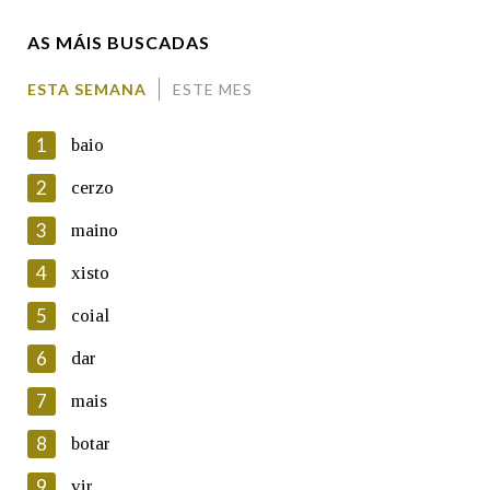
AS MÁIS BUSCADAS
Comentario
ESTA SEMANA
ESTE MES
1
baio
2
cerzo
3
maino
En cumprimento da normativa vixente en materia de
Protección de Datos de Carácter Persoal, a Real Academia
4
xisto
Galega informa a aqueles usuarios que faciliten o seu correo
electrónico, así como calquera outra información de carácter
5
coial
persoal, que estes datos serán obxecto de tratamento
automatizado de carácter confidencial e incorporados aos seus
6
dar
ficheiros informáticos. Así mesmo, os usuarios poderán exercer o
seu dereito de acceso, rectificación, oposición e cancelación dos
7
mais
seus datos poñéndose en contacto connosco.
8
botar
Lin e acepto as condicións da política de
privacidade
9
vir