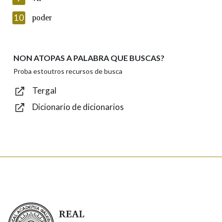
Introduce o código que aparece na imaxe:
10
poder
NON ATOPAS A PALABRA QUE BUSCAS?
Texto de verificación
Proba estoutros recursos de busca
Tergal
Dicionario de dicionarios
Enviar
Real Academia Galega