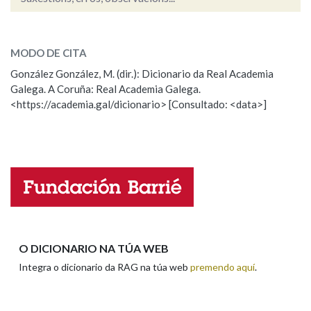
vindo
SOBRE A PALABRA:
Na fraseoloxía
MODO DE CITA
ESCOLLE UNHA OPCIÓN:
González González, M. (dir.): Dicionario da Real Academia
Galega. A Coruña: Real Academia Galega.
Observación
Hai un erro na palabra
OUTRAS OPCIÓNS DE BUSCA
<https://academia.gal/dicionario> [Consultado: <data>]
Propoño mellorar a definición
Actualización
Marcas gramaticais
Falta unha voz
Nome
Pertence a
Apelidos
LIMPAR
BUSCA
O DICIONARIO NA TÚA WEB
Integra o dicionario da RAG na túa web
premendo aquí
.
Enderezo electrónico