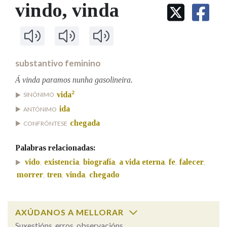
IDENTIDADE CORPORATIVA
vindo
, vinda
Facebook
Twitter
Youtube
Instagram
Bluesky
BUSCAR NOS LEMAS
FIGURAS HOMENAXEADAS
MARCIAL DEL ADALID
HISTORIA
Comeza por
CASA-MUSEO EMILIA PARDO
BAZÁN
60 ANOS DLG
PRIMAVERA DAS LETRAS
substantivo feminino
Remata por
PORTAL DAS PALABRAS
Á vinda paramos nunha gasolineira.
2
vida
SINÓNIMO
ida
ANTÓNIMO
Contén
chegada
CONFRÓNTESE
Palabras relacionadas:
BUSCAR NO CONTIDO
vido
existencia
biografía
a vida eterna
fe
falecer
,
,
,
,
,
,
morrer
tren
vinda
chegado
,
,
,
Nas definicións
AXÚDANOS A MELLORAR
Nos exemplos
Suxestións, erros, observacións...