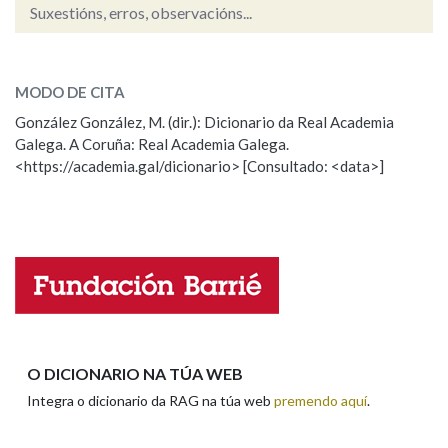
Suxestións, erros, observacións...
subtraer
Na fraseoloxía
SOBRE A PALABRA:
MODO DE CITA
ESCOLLE UNHA OPCIÓN:
González González, M. (dir.): Dicionario da Real Academia
Galega. A Coruña: Real Academia Galega.
Observación
Hai un erro na palabra
OUTRAS OPCIÓNS DE BUSCA
<https://academia.gal/dicionario> [Consultado: <data>]
Propoño mellorar a definición
Actualización
Marcas gramaticais
Falta unha voz
Pertence a
Nome
LIMPAR
BUSCA
Apelidos
O DICIONARIO NA TÚA WEB
Integra o dicionario da RAG na túa web
premendo aquí
.
Enderezo electrónico