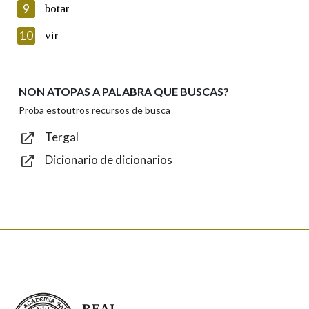
privacidade
9
botar
Introduce o código que aparece na imaxe:
10
vir
NON ATOPAS A PALABRA QUE BUSCAS?
Texto de verificación
Proba estoutros recursos de busca
Tergal
Dicionario de dicionarios
Enviar
Real Academia Galega