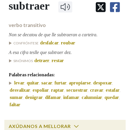
IDENTIDADE CORPORATIVA
subtraer
Facebook
Twitter
Youtube
Instagram
Bluesky
BUSCAR NOS LEMAS
FIGURAS HOMENAXEADAS
MARCIAL DEL ADALID
HISTORIA
Comeza por
CASA-MUSEO EMILIA PARDO
verbo transitivo
BAZÁN
60 ANOS DLG
PRIMAVERA DAS LETRAS
Non se decatou de que lle subtraeran a carteira.
Remata por
desfalcar
roubar
PORTAL DAS PALABRAS
CONFRÓNTESE
,
A esa cifra teslle que subtraer dez.
detraer
restar
SINÓNIMOS
,
Contén
Palabras relacionadas:
levar
quitar
sacar
furtar
apropiarse
despoxar
,
,
,
,
,
,
BUSCAR NO CONTIDO
desvalixar
espoliar
raptar
secuestrar
cravar
estafar
,
,
,
,
,
,
sumar
denigrar
difamar
infamar
calumniar
quedar
,
,
,
,
,
,
Nas definicións
faltar
Nos exemplos
AXÚDANOS A MELLORAR