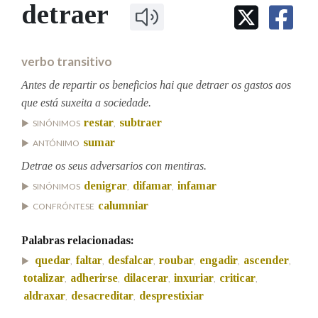
IDENTIDADE CORPORATIVA
detraer
Facebook
Twitter
Youtube
Instagram
Bluesky
BUSCAR NOS LEMAS
FIGURAS HOMENAXEADAS
MARCIAL DEL ADALID
HISTORIA
Comeza por
CASA-MUSEO EMILIA PARDO
verbo transitivo
BAZÁN
60 ANOS DLG
PRIMAVERA DAS LETRAS
Antes de repartir os beneficios hai que detraer os gastos aos
Remata por
que está suxeita a sociedade.
PORTAL DAS PALABRAS
restar
subtraer
SINÓNIMOS
,
sumar
ANTÓNIMO
Contén
Detrae os seus adversarios con mentiras.
denigrar
difamar
infamar
SINÓNIMOS
,
,
calumniar
CONFRÓNTESE
BUSCAR NO CONTIDO
Palabras relacionadas:
Nas definicións
quedar
faltar
desfalcar
roubar
engadir
ascender
,
,
,
,
,
,
totalizar
adherirse
dilacerar
inxuriar
criticar
,
,
,
,
,
aldraxar
desacreditar
desprestixiar
,
,
Nos exemplos