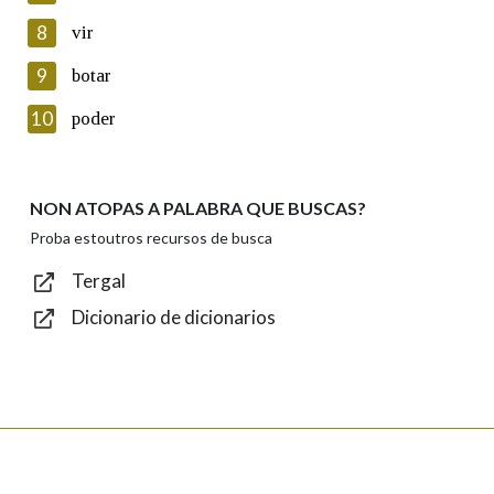
8
vir
Lin e acepto as condicións da política de
privacidade
9
botar
Introduce o código que aparece na imaxe:
10
poder
NON ATOPAS A PALABRA QUE BUSCAS?
Texto de verificación
Proba estoutros recursos de busca
Tergal
Dicionario de dicionarios
Enviar