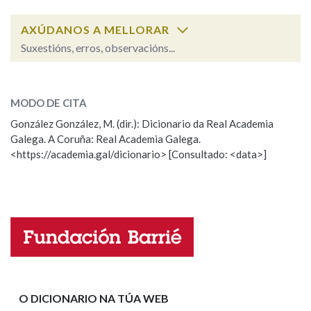
AXÚDANOS A MELLORAR
Na fraseoloxía
Suxestións, erros, observacións...
detraer
SOBRE A PALABRA:
OUTRAS OPCIÓNS DE BUSCA
MODO DE CITA
ESCOLLE UNHA OPCIÓN:
González González, M. (dir.): Dicionario da Real Academia
Marcas gramaticais
Galega. A Coruña: Real Academia Galega.
Observación
Hai un erro na palabra
<https://academia.gal/dicionario> [Consultado: <data>]
Propoño mellorar a definición
Actualización
Pertence a
Falta unha voz
Nome
LIMPAR
BUSCA
Apelidos
O DICIONARIO NA TÚA WEB