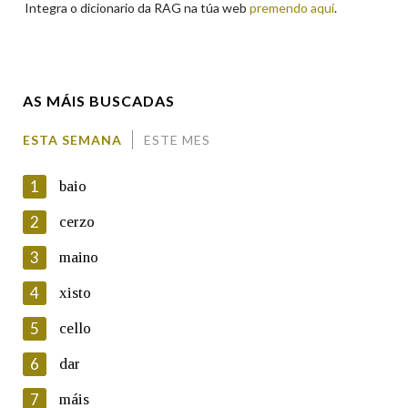
Integra o dicionario da RAG na túa web
premendo aquí
.
Enderezo electrónico
AS MÁIS BUSCADAS
Comentario
ESTA SEMANA
ESTE MES
1
baio
2
cerzo
3
maino
En cumprimento da normativa vixente en materia de
Protección de Datos de Carácter Persoal, a Real Academia
4
xisto
Galega informa a aqueles usuarios que faciliten o seu correo
electrónico, así como calquera outra información de carácter
5
cello
persoal, que estes datos serán obxecto de tratamento
automatizado de carácter confidencial e incorporados aos seus
6
dar
ficheiros informáticos. Así mesmo, os usuarios poderán exercer o
seu dereito de acceso, rectificación, oposición e cancelación dos
7
máis
seus datos poñéndose en contacto connosco.