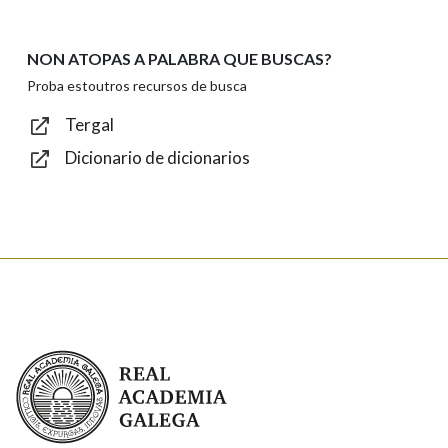
privacidade
Introduce o código que aparece na imaxe:
NON ATOPAS A PALABRA QUE BUSCAS?
Proba estoutros recursos de busca
Tergal
Dicionario de dicionarios
Texto de verificación
Enviar
Real Academia Galega