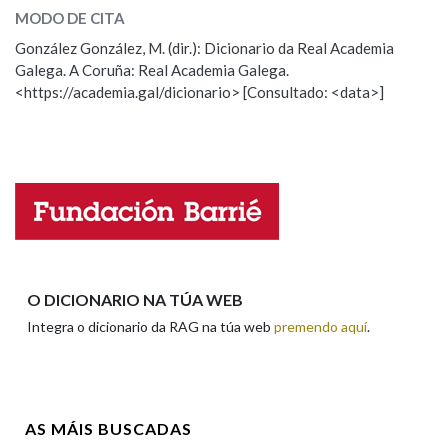
onda
(preposición)
MODO DE CITA
González González, M. (dir.): Dicionario da Real Academia
onda
(substantivo)
Galega. A Coruña: Real Academia Galega.
<https://academia.gal/dicionario> [Consultado: <data>]
ESCOLLE UNHA OPCIÓN:
Observación
Hai un erro na palabra
Propoño mellorar a definición
Actualización
Falta unha voz
Nome
O DICIONARIO NA TÚA WEB
Integra o dicionario da RAG na túa web
premendo aquí
.
Apelidos
AS MÁIS BUSCADAS