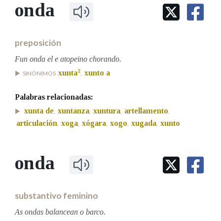
IDENTIDADE CORPORATIVA
onda
Facebook
Twitter
Youtube
Instagram
Bluesky
BUSCAR NOS LEMAS
FIGURAS HOMENAXEADAS
MARCIAL DEL ADALID
HISTORIA
Comeza por
CASA-MUSEO EMILIA PARDO
preposición
BAZÁN
60 ANOS DLG
PRIMAVERA DAS LETRAS
Fun onda el e atopeino chorando.
Remata por
2
xunta
xunto a
PORTAL DAS PALABRAS
SINÓNIMOS
,
Palabras relacionadas:
Contén
xunta de
xuntanza
xuntura
artellamento
,
,
,
,
articulación
xoga
xógara
xogo
xugada
xunto
,
,
,
,
,
BUSCAR NO CONTIDO
onda
Nas definicións
substantivo feminino
Nos exemplos
As ondas balancean o barco.