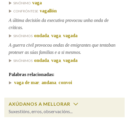
vaga
SINÓNIMO
vagallón
CONFRÓNTESE
Na fraseoloxía
A última decisión da executiva provocou unha onda de
críticas.
ondada
vaga
vagada
SINÓNIMOS
,
,
OUTRAS OPCIÓNS DE BUSCA
A guerra civil provocou ondas de emigrantes que tentaban
protexer as súas familias e a si mesmos.
Marcas gramaticais
ondada
vaga
vagada
SINÓNIMOS
,
,
Palabras relacionadas:
Pertence a
vaga de mar
andana
convoi
,
,
LIMPAR
BUSCA
AXÚDANOS A MELLORAR
Suxestións, erros, observacións...
Cal é a palabra?