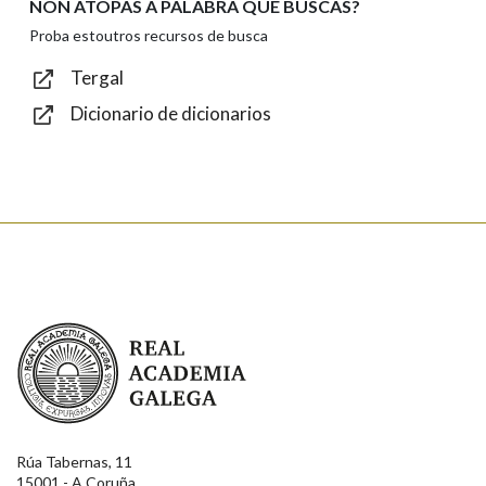
NON ATOPAS A PALABRA QUE BUSCAS?
Texto de verificación
Proba estoutros recursos de busca
Tergal
Dicionario de dicionarios
Enviar
Real Academia Galega
Rúa Tabernas, 11
15001 - A Coruña