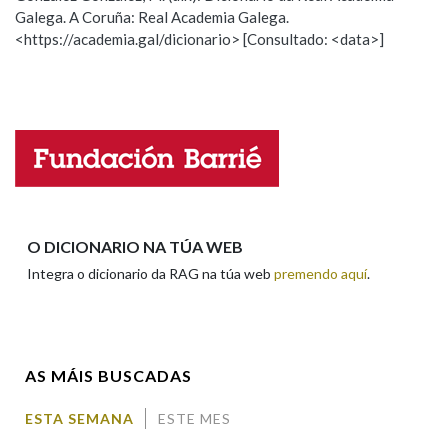
Galega. A Coruña: Real Academia Galega.
Observación
Hai un erro na palabra
<https://academia.gal/dicionario> [Consultado: <data>]
Propoño mellorar a definición
Actualización
Na fraseoloxía
Falta unha voz
OUTRAS OPCIÓNS DE BUSCA
Nome
Marcas gramaticais
Apelidos
O DICIONARIO NA TÚA WEB
Pertence a
Integra o dicionario da RAG na túa web
premendo aquí
.
Enderezo electrónico
LIMPAR
BUSCA
AS MÁIS BUSCADAS
Comentario
ESTA SEMANA
ESTE MES