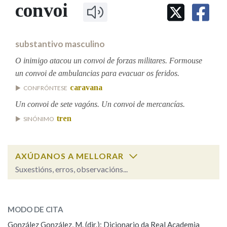
IDENTIDADE CORPORATIVA
convoi
Facebook
Twitter
Youtube
Instagram
Bluesky
BUSCAR NOS LEMAS
FIGURAS HOMENAXEADAS
MARCIAL DEL ADALID
HISTORIA
Comeza por
CASA-MUSEO EMILIA PARDO
substantivo masculino
BAZÁN
60 ANOS DLG
PRIMAVERA DAS LETRAS
O inimigo atacou un convoi de forzas militares. Formouse
Remata por
un convoi de ambulancias para evacuar os feridos.
PORTAL DAS PALABRAS
caravana
CONFRÓNTESE
Un convoi de sete vagóns. Un convoi de mercancías.
Contén
tren
SINÓNIMO
AXÚDANOS A MELLORAR
BUSCAR NO CONTIDO
Suxestións, erros, observacións...
Nas definicións
convoi
SOBRE A PALABRA:
MODO DE CITA
ESCOLLE UNHA OPCIÓN:
Nos exemplos
González González, M. (dir.): Dicionario da Real Academia