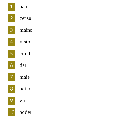
1
baio
2
cerzo
3
maino
En cumprimento da normativa vixente en materia de
Protección de Datos de Carácter Persoal, a Real Academia
4
xisto
Galega informa a aqueles usuarios que faciliten o seu correo
electrónico, así como calquera outra información de carácter
5
coial
persoal, que estes datos serán obxecto de tratamento
automatizado de carácter confidencial e incorporados aos seus
6
dar
ficheiros informáticos. Así mesmo, os usuarios poderán exercer o
seu dereito de acceso, rectificación, oposición e cancelación dos
7
mais
seus datos poñéndose en contacto connosco.
8
botar
Lin e acepto as condicións da política de
privacidade
9
vir
Introduce o código que aparece na imaxe:
10
poder