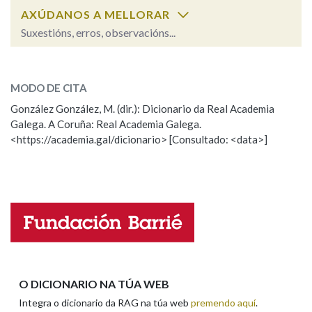
AXÚDANOS A MELLORAR
Suxestións, erros, observacións...
Cal é a palabra?
mundo
(substantivo)
MODO DE CITA
González González, M. (dir.): Dicionario da Real Academia
mundo, munda
(adxectivo)
Galega. A Coruña: Real Academia Galega.
<https://academia.gal/dicionario> [Consultado: <data>]
ESCOLLE UNHA OPCIÓN:
Observación
Hai un erro na palabra
Propoño mellorar a definición
Actualización
Falta unha voz
Nome
O DICIONARIO NA TÚA WEB
Integra o dicionario da RAG na túa web
premendo aquí
.