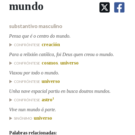
IDENTIDADE CORPORATIVA
mundo
Facebook
Twitter
Youtube
Instagram
Bluesky
BUSCAR NOS LEMAS
FIGURAS HOMENAXEADAS
MARCIAL DEL ADALID
HISTORIA
Comeza por
CASA-MUSEO EMILIA PARDO
substantivo masculino
BAZÁN
60 ANOS DLG
PRIMAVERA DAS LETRAS
Pensa que é o centro do mundo.
Remata por
creación
PORTAL DAS PALABRAS
CONFRÓNTESE
Para a relixión católica, foi Deus quen creou o mundo.
cosmos
universo
CONFRÓNTESE
,
Contén
Viaxou por todo o mundo.
universo
CONFRÓNTESE
Unha nave espacial partiu en busca doutros mundos.
BUSCAR NO CONTIDO
1
astro
CONFRÓNTESE
Nas definicións
Vive nun mundo á parte.
universo
SINÓNIMO
Nos exemplos
Palabras relacionadas: