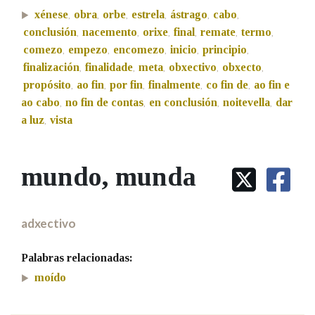
xénese
obra
orbe
estrela
ástrago
cabo
,
,
,
,
,
,
conclusión
nacemento
orixe
final
remate
termo
,
,
,
,
,
,
Na fraseoloxía
comezo
empezo
encomezo
inicio
principio
,
,
,
,
,
finalización
finalidade
meta
obxectivo
obxecto
,
,
,
,
,
propósito
ao fin
por fin
finalmente
co fin de
ao fin e
,
,
,
,
,
OUTRAS OPCIÓNS DE BUSCA
ao cabo
no fin de contas
en conclusión
noitevella
dar
,
,
,
,
a luz
vista
,
Marcas gramaticais
mundo
, munda
Pertence a
adxectivo
LIMPAR
BUSCA
Palabras relacionadas:
moído