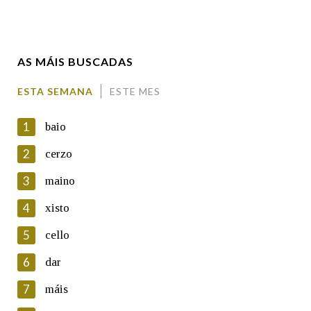
Apelidos
AS MÁIS BUSCADAS
Enderezo electrónico
ESTA SEMANA
ESTE MES
1
baio
Comentario
2
cerzo
3
maino
4
xisto
5
cello
En cumprimento da normativa vixente en materia de
Protección de Datos de Carácter Persoal, a Real Academia
6
dar
Galega informa a aqueles usuarios que faciliten o seu correo
electrónico, así como calquera outra información de carácter
7
máis
persoal, que estes datos serán obxecto de tratamento
automatizado de carácter confidencial e incorporados aos seus