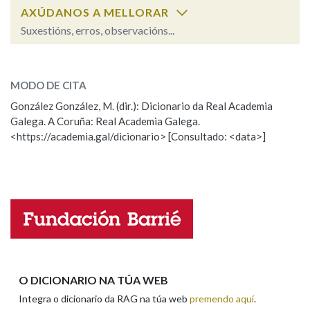
AXÚDANOS A MELLORAR
Suxestións, erros, observacións...
Na fraseoloxía
lamoso
SOBRE A PALABRA:
MODO DE CITA
ESCOLLE UNHA OPCIÓN:
OUTRAS OPCIÓNS DE BUSCA
González González, M. (dir.): Dicionario da Real Academia
Galega. A Coruña: Real Academia Galega.
Observación
Hai un erro na palabra
Marcas gramaticais
<https://academia.gal/dicionario> [Consultado: <data>]
Propoño mellorar a definición
Actualización
Falta unha voz
Pertence a
Nome
LIMPAR
BUSCA
Apelidos
O DICIONARIO NA TÚA WEB
Integra o dicionario da RAG na túa web
premendo aquí
.