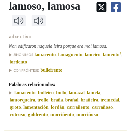
IDENTIDADE CORPORATIVA
lamoso
, lamosa
Facebook
Twitter
Youtube
Instagram
Bluesky
BUSCAR NOS LEMAS
FIGURAS HOMENAXEADAS
MARCIAL DEL ADALID
HISTORIA
Comeza por
CASA-MUSEO EMILIA PARDO
BAZÁN
60 ANOS DLG
PRIMAVERA DAS LETRAS
adxectivo
Remata por
PORTAL DAS PALABRAS
Non edificaron naquela leira porque era moi lamosa.
2
lamacento
lamaguento
lameiro
lamento
SINÓNIMOS
,
,
,
,
lordento
Contén
bulleirento
CONFRÓNTESE
Palabras relacionadas:
BUSCAR NO CONTIDO
lamacento
bulleiro
bullo
lamazal
lamela
,
,
,
,
,
lamorqueira
trollo
braña
brañal
brañeira
tremedal
,
,
,
,
,
,
Nas definicións
groto
lamentación
lordán
carrañento
carrañoso
,
,
,
,
,
cotroso
goldrento
morriñento
morriñoso
,
,
,
Nos exemplos