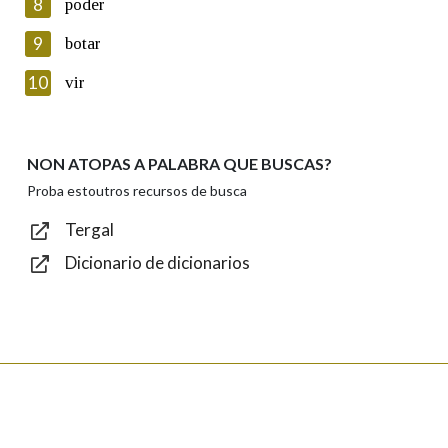
8
poder
Lin e acepto as condicións da política de
privacidade
9
botar
Introduce o código que aparece na imaxe:
10
vir
NON ATOPAS A PALABRA QUE BUSCAS?
Texto de verificación
Proba estoutros recursos de busca
Tergal
Dicionario de dicionarios
Enviar