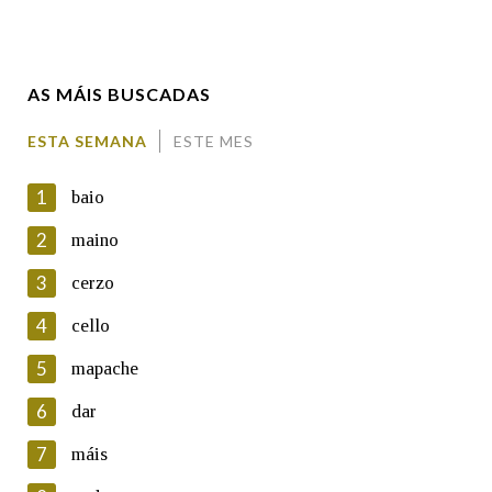
Enderezo electrónico
AS MÁIS BUSCADAS
Comentario
ESTA SEMANA
ESTE MES
1
baio
2
maino
3
cerzo
En cumprimento da normativa vixente en materia de
Protección de Datos de Carácter Persoal, a Real Academia
4
cello
Galega informa a aqueles usuarios que faciliten o seu correo
electrónico, así como calquera outra información de carácter
5
mapache
persoal, que estes datos serán obxecto de tratamento
automatizado de carácter confidencial e incorporados aos seus
6
dar
ficheiros informáticos. Así mesmo, os usuarios poderán exercer o
seu dereito de acceso, rectificación, oposición e cancelación dos
7
máis
seus datos poñéndose en contacto connosco.