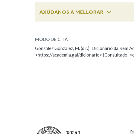
AXÚDANOS A MELLORAR
Marcas gramaticais
lamacento
SOBRE A PALABRA:
MODO DE CITA
ESCOLLE UNHA OPCIÓN:
González González, M. (dir.): Dicionario da Real
<https://academia.gal/dicionario> [Consultado: <
Observación
Hai un erro na palabra
Falta unha voz
Nome
Apelido
Enderezo electrónico
Real Academia Galega
R