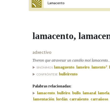
Termo a buscar
lamacento
, lamace
BUSCAR NOS LEMAS
Comeza por
adxectivo
Tiveron que atravesar un camiño moi lamacento. 
2
lamaguento
lameiro
lamento
SINÓNIMOS
,
,
,
Remata por
bulleirento
CONFRÓNTESE
Palabras relacionadas:
Contén
lamacento
bulleiro
bullo
lamazal
lamela
,
,
,
,
lamentación
lordán
carrañento
carrañoso
,
,
,
,
OUTRAS OPCIÓNS DE BUSCA