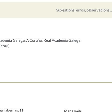
Suxestións, erros, observacións...
Pertence a
AXUDA NA BUSCA
LIMPAR
BUSCA
 Academia Galega. A Coruña: Real Academia Galega.
data>]
Propoño mellorar a definición
Actualización
s
úa Tabernas, 11
Mapa web