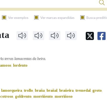
Ver exemplos
Ver marcas expandidas
Busca prediti
nta
BUSCAR NO CONTIDO
Nas definicións
As terras lamacentas da beira.
lamoso
lordento
,
Nos exemplos
Na fraseoloxía
lamorqueira
trollo
braña
brañal
brañeira
tremedal
groto
,
,
,
,
,
,
,
,
cotroso
goldrento
morriñento
morriñoso
,
,
,