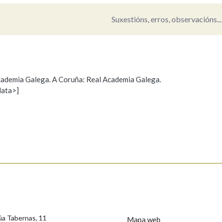
Suxestións, erros, observacións...
 Academia Galega. A Coruña: Real Academia Galega.
data>]
Propoño mellorar a definición
Actualización
s
úa Tabernas, 11
Mapa web