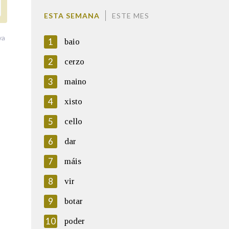
ESTA SEMANA
ESTE MES
va
1
baio
2
cerzo
3
maino
4
xisto
5
cello
6
dar
7
máis
8
vir
9
botar
10
poder