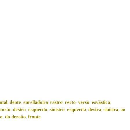
Pertence a
AXUDA NA BUSCA
LIMPAR
BUSCA
ntal
dente
enrelladoira
rastro
recto
verso
esvástica
,
,
,
,
,
,
,
torto
destro
esquerdo
sinistro
esquerda
destra
sinistra
ao
,
,
,
,
,
,
,
io
do dereito
fronte
,
,