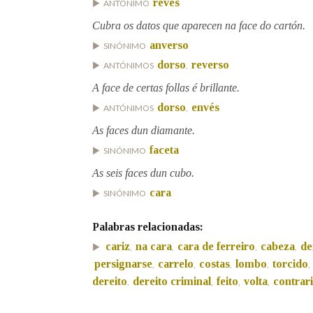
revés
ANTÓNIMO
Cubra os datos que aparecen na face do cartón.
Marcas gramaticais
anverso
SINÓNIMO
dorso
reverso
ANTÓNIMOS
,
A face de certas follas é brillante.
dorso
envés
ANTÓNIMOS
,
As faces dun diamante.
faceta
SINÓNIMO
As seis faces dun cubo.
cara
SINÓNIMO
Palabras relacionadas:
cariz
na cara
cara de ferreiro
cabeza
de
,
,
,
,
persignarse
carrelo
costas
lombo
torcido
,
,
,
,
,
dereito
dereito criminal
feito
volta
contrar
,
,
,
,