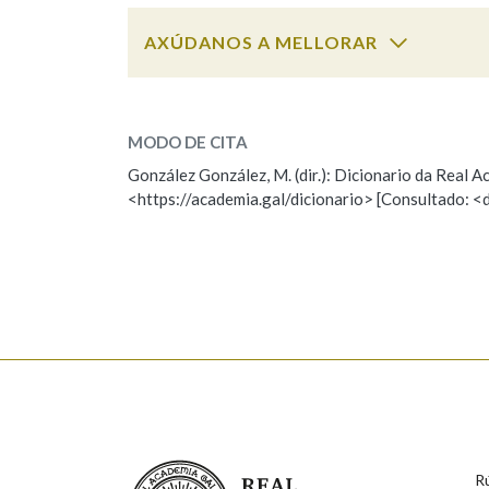
AXÚDANOS A MELLORAR
face
SOBRE A PALABRA:
MODO DE CITA
ESCOLLE UNHA OPCIÓN:
González González, M. (dir.): Dicionario da Real
<https://academia.gal/dicionario> [Consultado: <
Observación
Hai un erro na palabra
Falta unha voz
Nome
Apelido
Enderezo electrónico
Real Academia Galega
R
Comentario