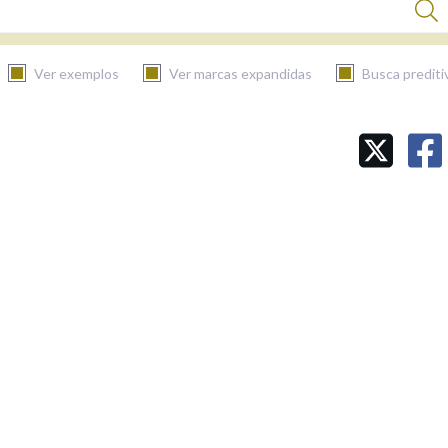
Ver exemplos
Ver marcas expandidas
Busca prediti
BUSCAR NO CONTIDO
Nas definicións
Nos exemplos
Na fraseoloxía