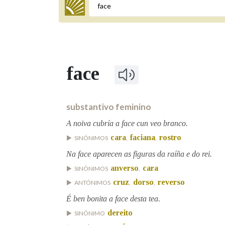
Termo a buscar
face
BUSCAR NOS LEMAS
Comeza por
substantivo feminino
A noiva cubría a face cun veo branco.
cara
faciana
rostro
SINÓNIMOS
,
,
Remata por
Na face aparecen as figuras da raíña e do rei.
anverso
cara
SINÓNIMOS
,
Contén
cruz
dorso
reverso
ANTÓNIMOS
,
,
É ben bonita a face desta tea.
dereito
SINÓNIMO
OUTRAS OPCIÓNS DE BUSCA